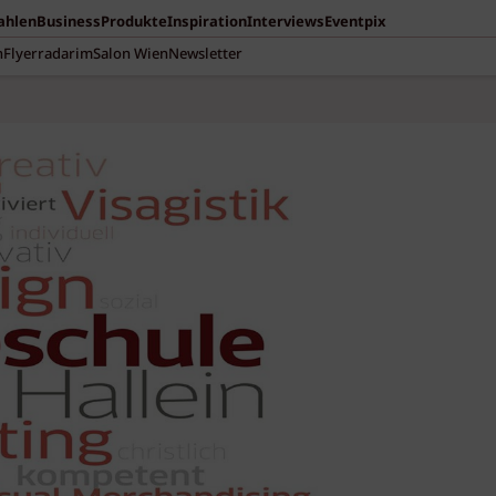
Zahlen
Business
Produkte
Inspiration
Interviews
Eventpix
n
Flyerradar
imSalon Wien
Newsletter