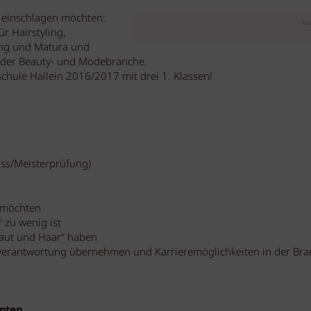
g einschlagen möchten:
Anz
r Hairstyling,
dung und Matura und
n der Beauty- und Modebranche.
hule Hallein 2016/2017 mit drei 1. Klassen!
ss/Meisterprüfung)
n möchten
“ zu wenig ist
„Haut und Haar“ haben
sverantwortung übernehmen und Karrieremöglichkeiten in der Br
enten