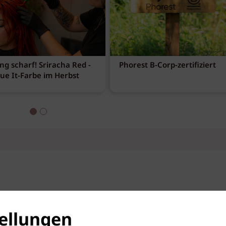
ng scharf! Sriracha Red -
Phorest B-Corp-zertifiziert
eue It-Farbe im Herbst
ellungen