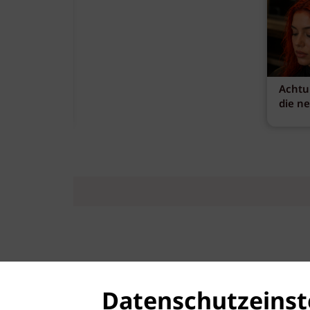
Achtu
die n
Datenschutzeinst