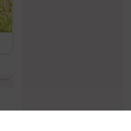
Diese Must-haves bringt der
Baby Don't C
August
Anzeige