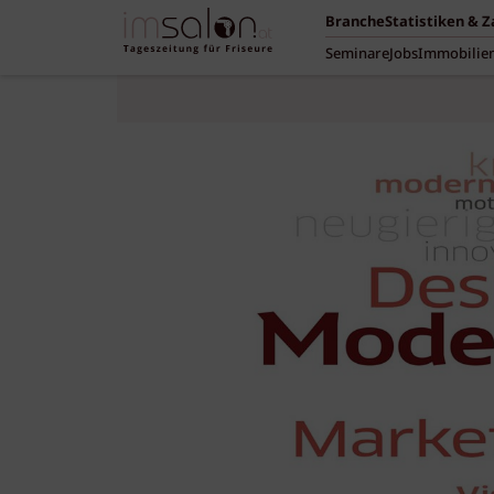
Branche
Statistiken & 
Seminare
Jobs
Immobilie