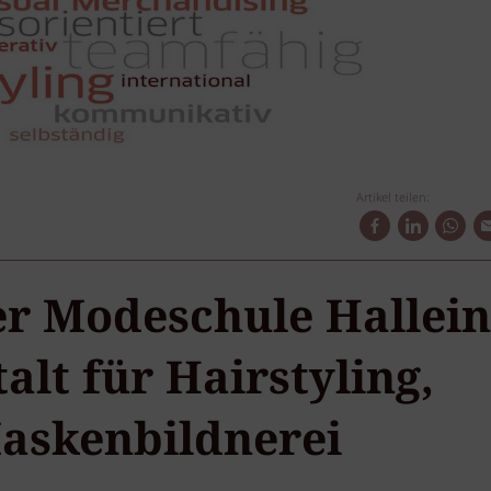
Artikel teilen:
er Modeschule Hallein
lt für Hairstyling,
Maskenbildnerei