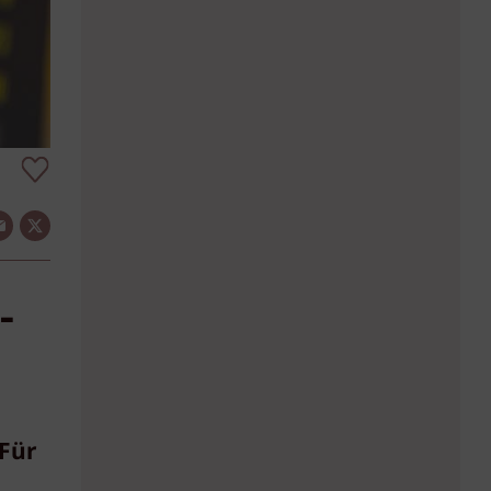
-
 Für
e