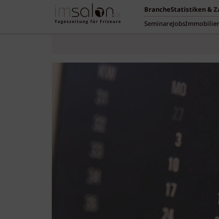
Branche
Statistiken & 
Seminare
Jobs
Immobilie