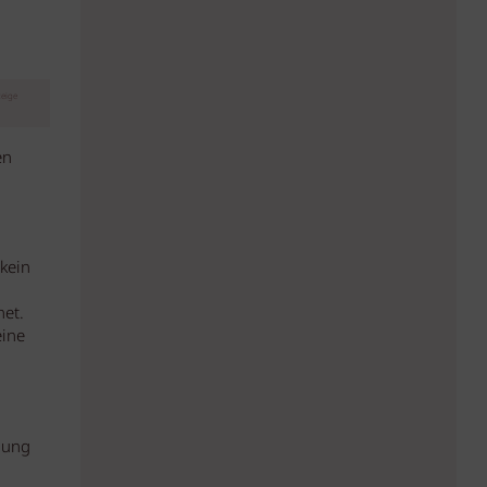
eige
en
 kein
et.
eine
nung