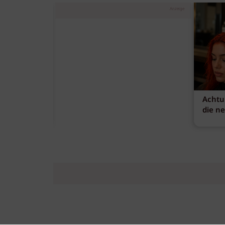
Anzeige
Achtu
die n