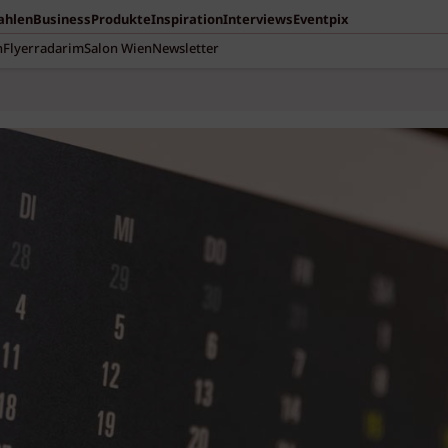
Zahlen
Business
Produkte
Inspiration
Interviews
Eventpix
n
Flyerradar
imSalon Wien
Newsletter