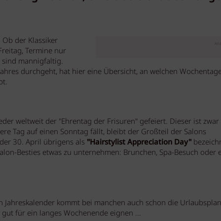
: Ob der Klassiker
Anz
reitag, Termine nur
 sind mannigfaltig.
hres durchgeht, hat hier eine Übersicht, an welchen Wochentag
bt.
der weltweit der "Ehrentag der Frisuren" gefeiert. Dieser ist zwar
re Tag auf einen Sonntag fällt, bleibt der Großteil der Salons
er 30. April übrigens als
"Hairstylist Appreciation Day"
bezeichn
alon-Besties etwas zu unternehmen: Brunchen, Spa-Besuch oder 
.
n Jahreskalender kommt bei manchen auch schon die Urlaubspla
 gut für ein langes Wochenende eignen ...