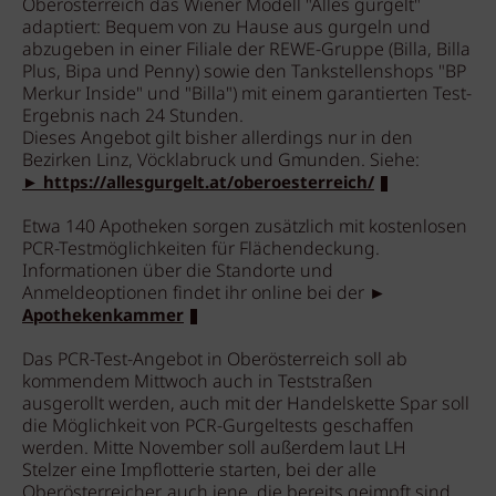
Oberösterreich das Wiener Modell "Alles gurgelt"
adaptiert: Bequem von zu Hause aus gurgeln und
abzugeben in einer Filiale der REWE-Gruppe (Billa, Billa
Plus, Bipa und Penny) sowie den Tankstellenshops "BP
Merkur Inside" und "Billa") mit einem garantierten Test-
Ergebnis nach 24 Stunden.
Dieses Angebot gilt bisher allerdings nur in den
Bezirken Linz, Vöcklabruck und Gmunden. Siehe:
► https://allesgurgelt.at/oberoesterreich/
Etwa 140 Apotheken sorgen zusätzlich mit kostenlosen
PCR-Testmöglichkeiten für Flächendeckung.
Informationen über die Standorte und
Anmeldeoptionen findet ihr online bei der ►
Apothekenkammer
Das PCR-Test-Angebot in Oberösterreich soll ab
kommendem Mittwoch auch in Teststraßen
ausgerollt werden, auch mit der Handelskette Spar soll
die Möglichkeit von PCR-Gurgeltests geschaffen
werden. Mitte November soll außerdem laut LH
Stelzer eine Impflotterie starten, bei der alle
Oberösterreicher, auch jene, die bereits geimpft sind,