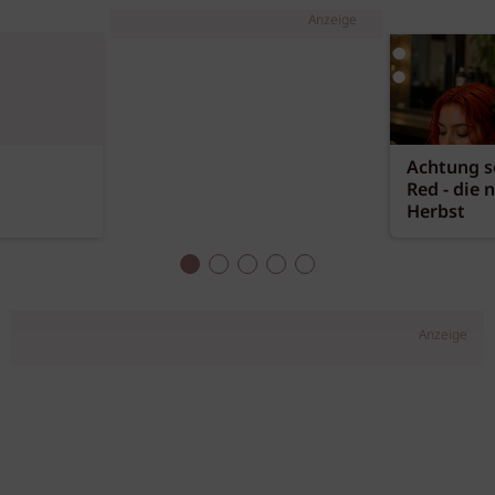
Anzeige
Achtung sc
Red - die 
Herbst
Anzeige