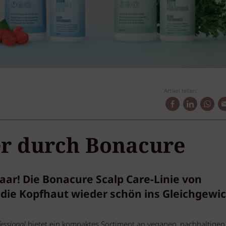
Artikel teilen:
er durch Bonacure
ar! Die Bonacure Scalp Care-Linie von
 die Kopfhaut wieder schön ins Gleichgewic
essional
bietet ein kompaktes Sortiment an veganen, nachhaltigen