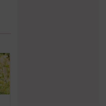
Diese Must-haves bringt der
Baby Don't C
August