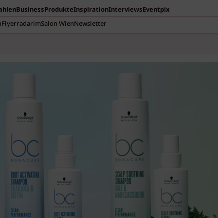
Zahlen
Business
Produkte
Inspiration
Interviews
Eventpix
n
Flyerradar
imSalon Wien
Newsletter