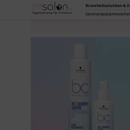
Branche
Statistiken & 
Seminare
Jobs
Immobilie