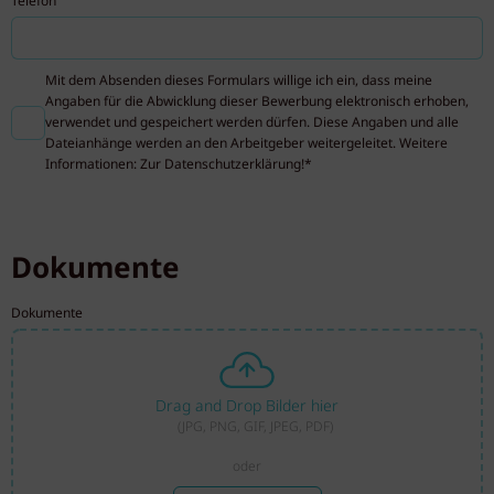
Telefon
Mit dem Absenden dieses Formulars willige ich ein, dass meine
Angaben für die Abwicklung dieser Bewerbung elektronisch erhoben,
verwendet und gespeichert werden dürfen. Diese Angaben und alle
Dateianhänge werden an den Arbeitgeber weitergeleitet. Weitere
Informationen: Zur
Datenschutzerklärung
!*
Dokumente
Dokumente
Drag and Drop Bilder hier
(JPG, PNG, GIF, JPEG, PDF)
oder