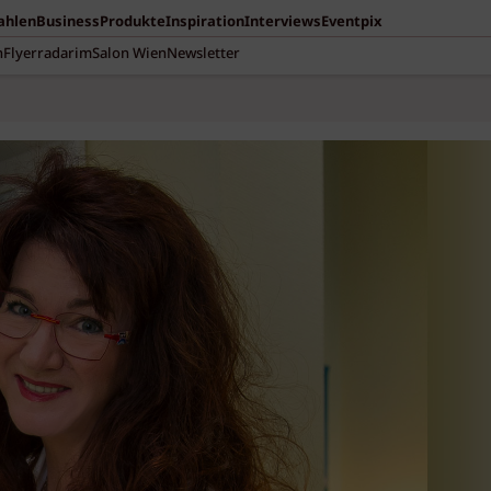
Zahlen
Business
Produkte
Inspiration
Interviews
Eventpix
n
Flyerradar
imSalon Wien
Newsletter