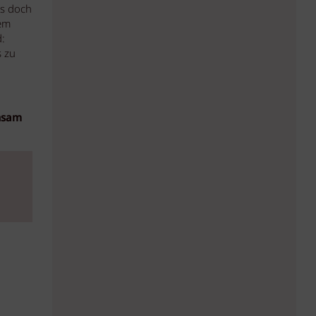
es doch
tem
:
 zu
nsam