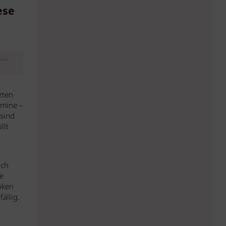
ese
eige
zten
rmine –
 sind
llt
och
e
nken
ällig.