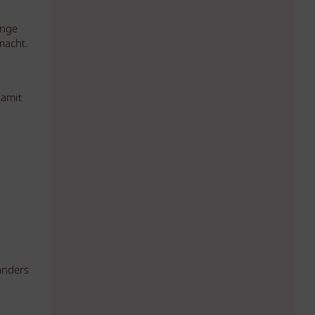
änge
macht.
Damit
anders