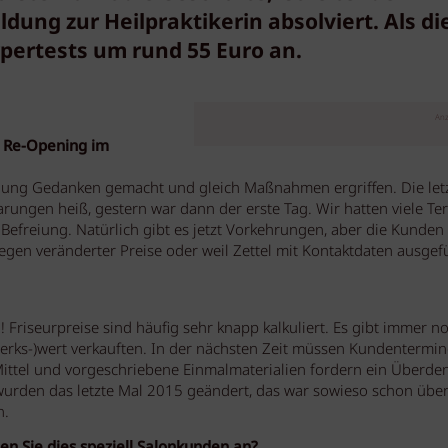
dung zur Heilpraktikerin absolviert. Als di
rpertests um rund 55 Euro an.
Anz
em Re-Opening im
fnung Gedanken gemacht und gleich Maßnahmen ergriffen. Die let
rungen heiß, gestern war dann der erste Tag. Wir hatten viele Te
Befreiung. Natürlich gibt es jetzt Vorkehrungen, aber die Kunden
gen veränderter Preise oder weil Zettel mit Kontaktdaten ausgefü
Friseurpreise sind häufig sehr knapp kalkuliert. Es gibt immer n
dwerks-)wert verkauften. In der nächsten Zeit müssen Kundentermin
ittel und vorgeschriebene Einmalmaterialien fordern ein Überde
wurden das letzte Mal 2015 geändert, das war sowieso schon überf
n.
en Sie dies speziell Salonkunden an?