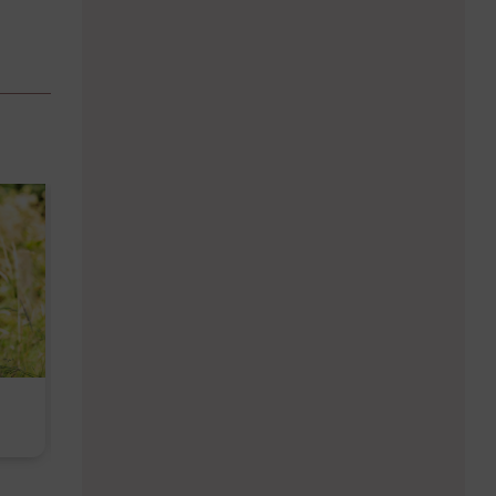
Diese Must-haves bringt der
Baby Don't C
August