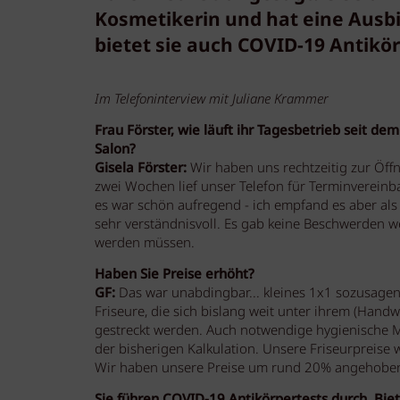
Kosmetikerin und hat eine Ausbil
bietet sie auch COVID-19 Antikö
Im Telefoninterview mit Juliane Krammer
Frau Förster, wie läuft ihr Tagesbetrieb seit d
Salon?
Gisela Förster:
Wir haben uns rechtzeitig zur Öf
zwei Wochen lief unser Telefon für Terminvereinba
es war schön aufregend - ich empfand es aber als 
sehr verständnisvoll. Es gab keine Beschwerden we
werden müssen.
Haben Sie Preise erhöht?
GF:
Das war unabdingbar... kleines 1x1 sozusagen! 
Friseure, die sich bislang weit unter ihrem (Han
gestreckt werden. Auch notwendige hygienische M
der bisherigen Kalkulation. Unsere Friseurpreise 
Wir haben unsere Preise um rund 20% angehobe
Sie führen COVID-19 Antikörpertests durch. Biet