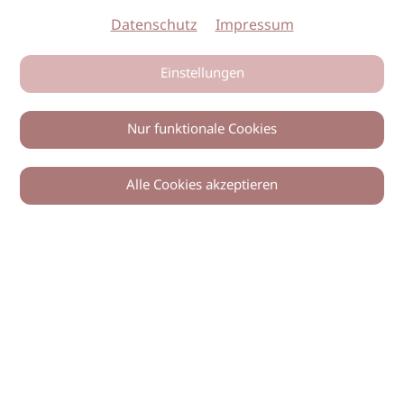
Datenschutz
Impressum
Einstellungen
Nur funktionale Cookies
Alle Cookies akzeptieren
0
Zurück
Teilen
© 2026 imSalon Verlags GmbH