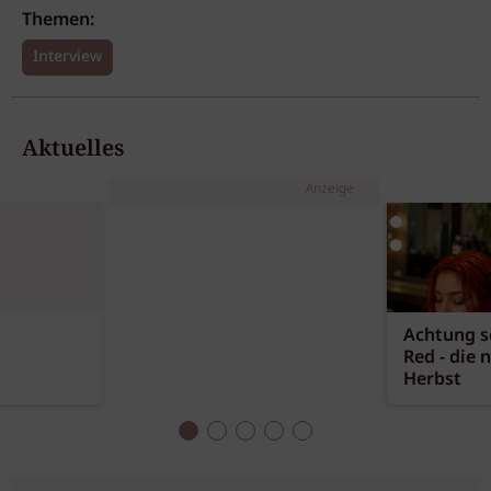
Themen:
Interview
Aktuelles
Anzeige
Achtung sc
Red - die 
Herbst