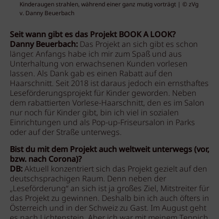
Kinderaugen strahlen, während einer ganz mutig vorträgt | © zVg
v. Danny Beuerbach
Seit wann gibt es das Projekt BOOK A LOOK?
Danny Beuerbach:
Das Projekt an sich gibt es schon
länger. Anfangs habe ich mir zum Spaß und aus
Unterhaltung von erwachsenen Kunden vorlesen
lassen. Als Dank gab es einen Rabatt auf den
Haarschnitt. Seit 2018 ist daraus jedoch ein ernsthaftes
Leseförderungsprojekt für Kinder geworden. Neben
dem rabattierten Vorlese-Haarschnitt, den es im Salon
nur noch für Kinder gibt, bin ich viel in sozialen
Einrichtungen und als Pop-up-Friseursalon in Parks
oder auf der Straße unterwegs.
Bist du mit dem Projekt auch weltweit unterwegs (vor,
bzw. nach Corona)?
DB:
Aktuell konzentriert sich das Projekt gezielt auf den
deutschsprachigen Raum. Denn neben der
„Leseförderung“ an sich ist ja großes Ziel, Mitstreiter für
das Projekt zu gewinnen. Deshalb bin ich auch öfters in
Österreich und in der Schweiz zu Gast. Im August geht
es nach Lichtenstein. Aber ich war mit meinem Teppich