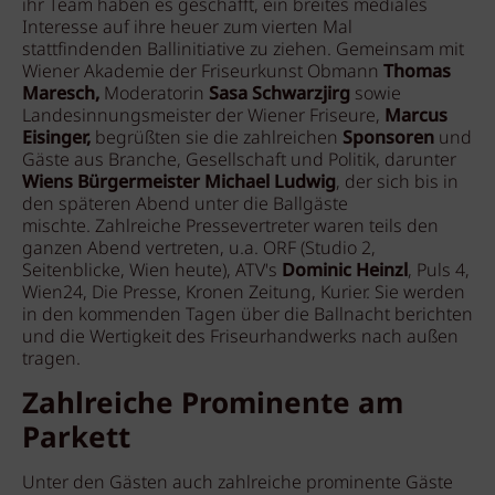
ihr Team haben es geschafft, ein breites mediales
Interesse auf ihre heuer zum vierten Mal
stattfindenden Ballinitiative zu ziehen. Gemeinsam mit
Wiener Akademie der Friseurkunst Obmann
Thomas
Maresch,
Moderatorin
Sasa Schwarzjirg
sowie
Landesinnungsmeister der Wiener Friseure,
Marcus
Eisinger,
begrüßten sie die zahlreichen
Sponsoren
und
Gäste aus Branche, Gesellschaft und Politik, darunter
Wiens Bürgermeister Michael Ludwig
, der sich bis in
den späteren Abend unter die Ballgäste
mischte. Zahlreiche Pressevertreter waren teils den
ganzen Abend vertreten, u.a. ORF (Studio 2,
Seitenblicke, Wien heute), ATV's
Dominic Heinzl
, Puls 4,
Wien24, Die Presse, Kronen Zeitung, Kurier. Sie werden
in den kommenden Tagen über die Ballnacht berichten
und die Wertigkeit des Friseurhandwerks nach außen
tragen.
Zahlreiche Prominente am
Parkett
Unter den Gästen auch zahlreiche prominente Gäste