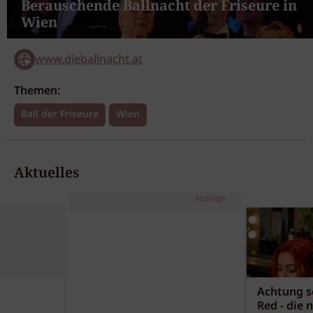
Berauschende Ballnacht der Friseure in
Wien
www.dieballnacht.at
Themen:
Ball der Friseure
Wien
Aktuelles
Anzeige
Achtung sc
Red - die 