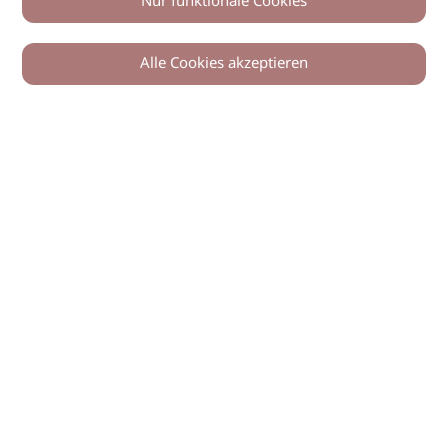
Nur funktionale Cookies
Alle Cookies akzeptieren
© 2026 imSalon Verlags GmbH
Newsletter
Kontakt
Team