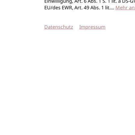
Einwilligung, Art. 6 Abs. 1 S. 1 lit. a D
EU/des EWR, Art. 49 Abs. 1 lit.
...
Mehr an
Datenschutz
Impressum
© 2026 imSalon Verlags GmbH
Newsletter
Kontakt
Team
Verlag
Mediadaten
AGB
Datenschu