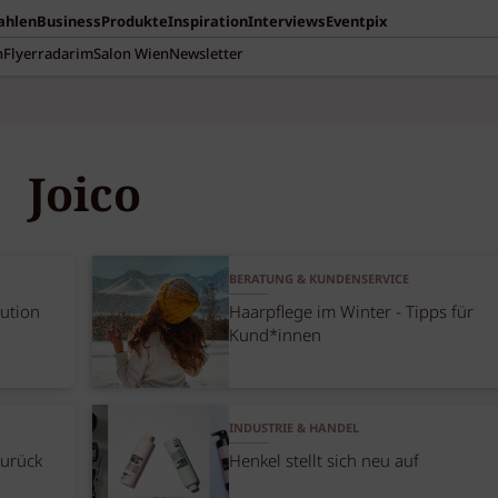
Zahlen
Business
Produkte
Inspiration
Interviews
Eventpix
n
Flyerradar
imSalon Wien
Newsletter
Joico
BERATUNG & KUNDENSERVICE
ution
Haarpflege im Winter - Tipps für
Kund*innen
INDUSTRIE & HANDEL
zurück
Henkel stellt sich neu auf