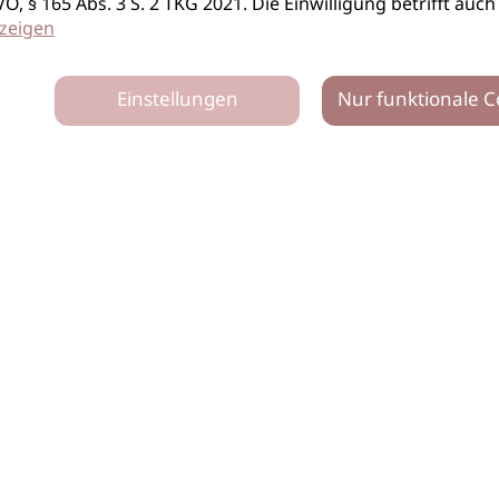
S-GVO, § 165 Abs. 3 S. 2 TKG 2021. Die Einwilligung betrifft 
zeigen
Einstellungen
Nur funktionale C
tz
Impressum
Netiquette