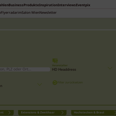
Zahlen
Business
Produkte
Inspiration
Interviews
Eventpix
n
Flyerradar
imSalon Wien
Newsletter
Veranstalter
Filter zurücksetzen
ent
Extensions & Zweithaar
Hochstecken & Braut