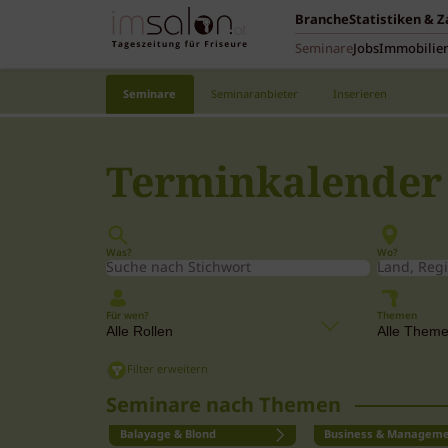
Branche
Statistiken & 
Seminare
Jobs
Immobilie
Seminare
Seminaranbieter
Inserieren
Terminkalender
Was?
Wo?
Für wen?
Themen
Filter erweitern
Seminare nach Themen
Balayage & Blond
Business & Managem