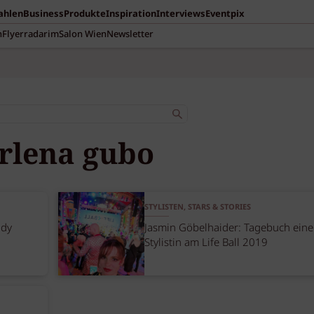
Zahlen
Business
Produkte
Inspiration
Interviews
Eventpix
n
Flyerradar
imSalon Wien
Newsletter
rlena gubo
STYLISTEN, STARS & STORIES
ndy
Jasmin Göbelhaider: Tagebuch eine
Stylistin am Life Ball 2019