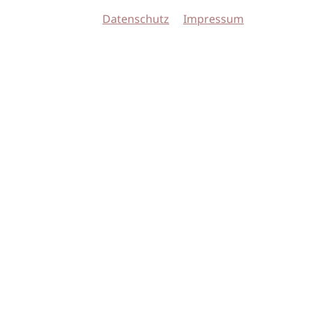
Datenschutz
Impressum
© 2026 imSalon Verlags GmbH
Newsletter
Kontakt
Team
Verlag
Mediadaten
AGB
Datenschu