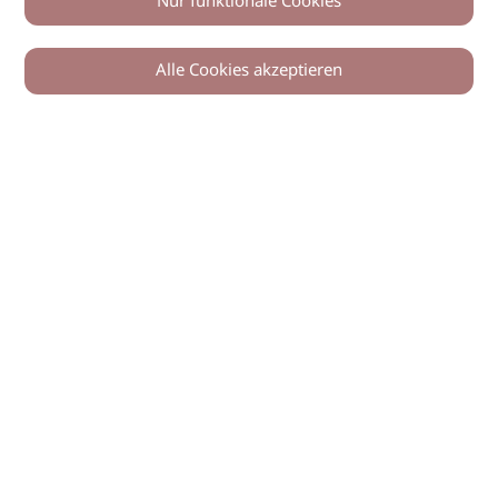
Nur funktionale Cookies
Alle Cookies akzeptieren
© 2026 imSalon Verlags GmbH
Newsletter
Kontakt
Team