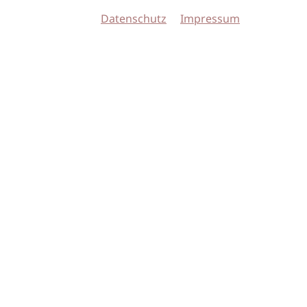
Datenschutz
Impressum
© 2026 imSalon Verlags GmbH
Newsletter
Kontakt
Team
Verlag
Mediadaten
AGB
Datenschu