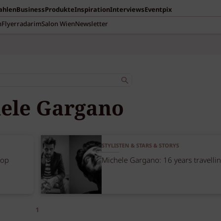
Zahlen
Business
Produkte
Inspiration
Interviews
Eventpix
n
Flyerradar
imSalon Wien
Newsletter
ele Gargano
STYLISTEN & STARS & STORYS
hop
Michele Gargano: 16 years travelli
1