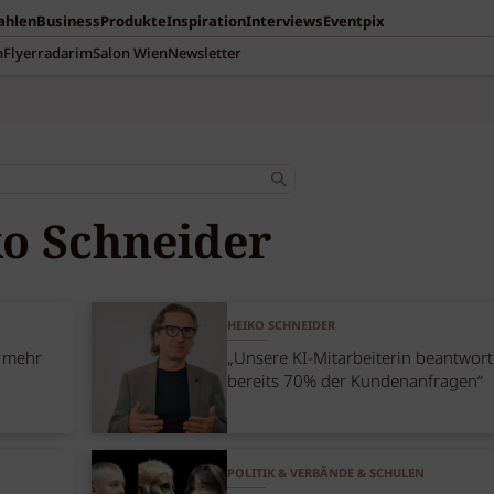
Zahlen
Business
Produkte
Inspiration
Interviews
Eventpix
n
Flyerradar
imSalon Wien
Newsletter
o Schneider
HEIKO SCHNEIDER
, mehr
„Unsere KI-Mitarbeiterin beantwort
bereits 70% der Kundenanfragen“
POLITIK & VERBÄNDE & SCHULEN