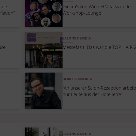
tige
Die imSalon Wien FIN Talks in der
flation?
Workshop-Lounge
SALONS & MEDIA
ure
Messefazit: Das war die TOP HAIR 
HEIKO SCHNEIDER
"An unserer Salon-Rezeption arbeit
nur Leute aus der Hotellerie"
SALONS & MEDIA