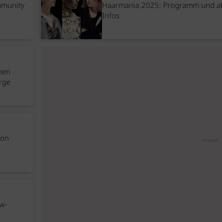
mmunity
Haarmania 2025: Programm und al
Infos
chen
orge
lon
Anzeige
w-