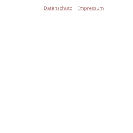
Datenschutz
Impressum
© 2026 imSalon Verlags GmbH
Newsletter
Kontakt
Team
Verlag
Mediadaten
AGB
Datenschu