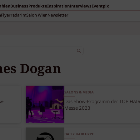
Zahlen
Business
Produkte
Inspiration
Interviews
Eventpix
n
Flyerradar
imSalon Wien
Newsletter
nes Dogan
SALONS & MEDIA
w-
Das Show-Programm der TOP HAI
Messe 2023
DAILY HAIR HYPE