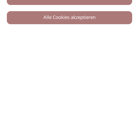
Alle Cookies akzeptieren
© 2026 imSalon Verlags GmbH
Newsletter
Kontakt
Team