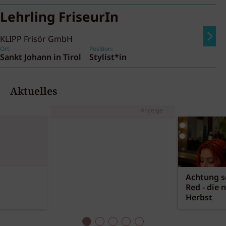
Lehrling FriseurIn
KLIPP Frisör GmbH
Ort:
Position:
Sankt Johann in Tirol
Stylist*in
Aktuelles
Anzeige
Achtung sc
Red - die 
Herbst