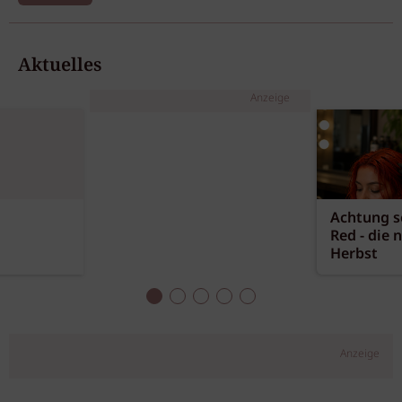
Aktuelles
Anzeige
Achtung sc
Red - die 
Herbst
Anzeige