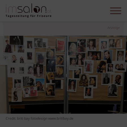
Anzeige
Credit: briti bay fotodesign www.britibay.de