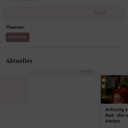
Anzeige
Themen:
Interview
Aktuelles
Anzeige
Achtung sc
Red - die 
Herbst