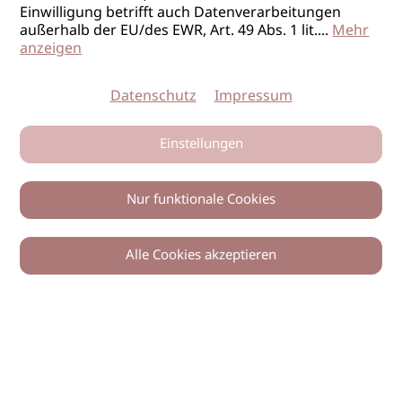
Einwilligung betrifft auch Datenverarbeitungen
außerhalb der EU/des EWR, Art. 49 Abs. 1 lit.
...
Mehr
anzeigen
Datenschutz
Impressum
Einstellungen
Nur funktionale Cookies
Alle Cookies akzeptieren
0
Zurück
Teilen
© 2026 imSalon Verlags GmbH