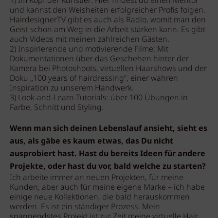
1) Im Kopf der Künstler: Hier findest du einen Mentor
und kannst den Weisheiten erfolgreicher Profis folgen.
HairdesignerTV gibt es auch als Radio, womit man den
Geist schon am Weg in die Arbeit stärken kann. Es gibt
auch Videos mit meinen zahlreichen Gästen.
2) Inspirierende und motivierende Filme: Mit
Dokumentationen über das Geschehen hinter der
Kamera bei Photoshoots, virtuellen Haarshows und der
Doku „100 years of hairdressing“, einer wahren
Inspiration zu unserem Handwerk.
3) Look-and-Learn-Tutorials: über 100 Übungen in
Farbe, Schnitt und Styling.
Wenn man sich deinen Lebenslauf ansieht, sieht es
aus, als gäbe es kaum etwas, das Du nicht
ausprobiert hast. Hast du bereits Ideen für andere
Projekte, oder hast du vor, bald welche zu starten?
Ich arbeite immer an neuen Projekten, für meine
Kunden, aber auch für meine eigene Marke – ich habe
einige neue Kollektionen, die bald herauskommen
werden. Es ist ein ständiger Prozess. Mein
spannendstes Projekt ist zur Zeit meine virtuelle Hair