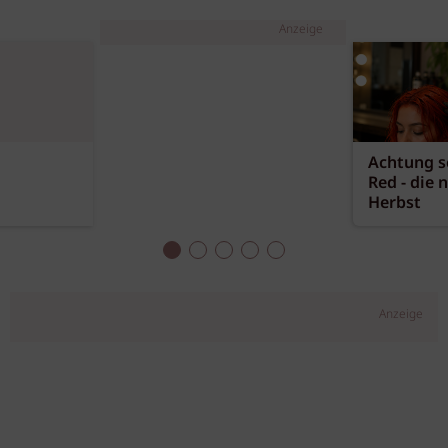
Anzeige
Achtung sc
Red - die 
Herbst
Anzeige