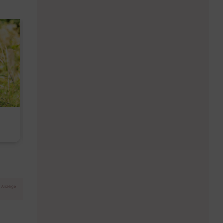
Diese Must-haves bringt der
Baby Don't C
August
Anzeige