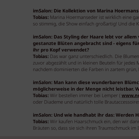
imSalon: Die Kollektion von Marina Hoermanse
Tobias:
Marina Hoermanseder ist wirklich eine ganz
so stimmig, die Show einfach großartig! Und die K
imSalon: Das Styling der Haare lebt vor alle
gestanzte Blüten angebracht sind - eigens fü
ihr pro Kopf verwendet?
Tobias:
Das war ganz unterschiedlich. Die Blumen
zuvor abgezählt und in kleinen Beuteln für jedes 
nachdem dominierten die Farben in zartem grün, b
imSalon: Man kann diese wunderbaren Blümch
möglicherweise in der Menge nicht leistbar. 
Tobias:
Wir bestellen immer bei Lemper (
www.no
oder Diademe und natürlich tolle Brautaccessoire
imSalon: Und wie handhabt ihr das: Werden H
Tobias:
Wir kaufen Haarschmuck ein, den wir dann 
Bräuten so, dass sie sich ihren Traumschmuck im 