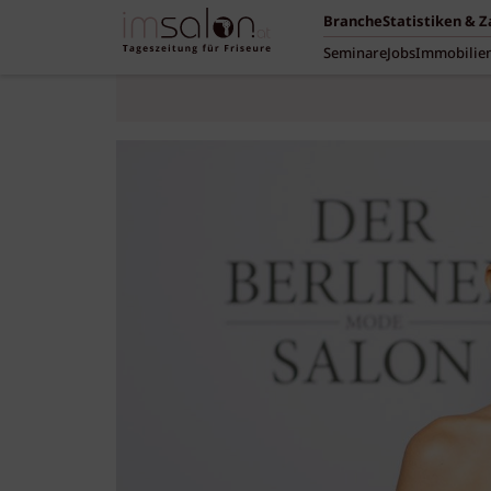
Branche
Statistiken & 
Seminare
Jobs
Immobilie