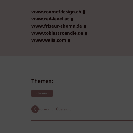
www.roomofdesign.ch
www.red-level.at
www.friseur-thoma.de
www.tobiastroendle.de
www.wella.com
Themen:
Interview
Zurück zur Übersicht