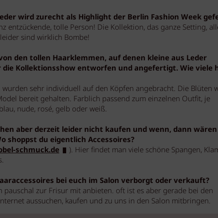
der wird zurecht als Highlight der Berlin Fashion Week gefe
 entzückende, tolle Person! Die Kollektion, das ganze Setting, al
leider sind wirklich Bombe!
m von den tollen Haarklemmen, auf denen kleine aus Leder
r die Kollektionsshow entworfen und angefertigt. Wie viele 
 wurden sehr individuell auf den Köpfen angebracht. Die Blüten
Model bereit gehalten. Farblich passend zum einzelnen Outfit, je
lau, nude, rosé, gelb oder weiß.
en aber derzeit leider nicht kaufen und wenn, dann wären 
Wo shoppst du eigentlich Accessoires?
bel-schmuck.de
). Hier findet man viele schöne Spangen, Kl
s.
aaraccessoires bei euch im Salon verborgt oder verkauft?
pauschal zur Frisur mit anbieten. oft ist es aber gerade bei den
Internet aussuchen, kaufen und zu uns in den Salon mitbringen.