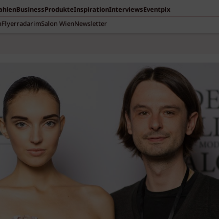
Zahlen
Business
Produkte
Inspiration
Interviews
Eventpix
n
Flyerradar
imSalon Wien
Newsletter