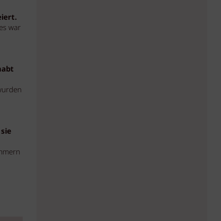
iert.
les war
habt
 wurden
sie
ammern