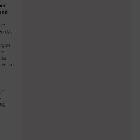
ber
und
 in
en das
eigen
uen
 es
als sie
on
s
nug