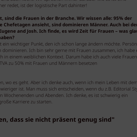
r redet, ist der logistische Part dahinter!
, sind die Frauen in der Branche. Wir wissen alle: 95% der
ie Chefetagen ansieht, sind dominieren Männer. Auch bei de
Eugene and Josh. Ich finde, es wird Zeit für Frauen – was gl
 haben?
t ein wichtiger Punkt, den ich schon lange ändern möchte. Persön
auen dominieren. Ich bin sehr gerne mit Frauen zusammen, ich habe 
ich in einem weiblichen Kontext. Darum habe ich auch viele Frauen
ITVA zu 50% mit Frauen und Männern besetzen
en, wo es geht. Aber ich denke auch, wenn ich mein Leben mit dem
hwieriger ist. Man muss sich entscheiden, wenn du z.B. Editorial St
an Wochenenden und Abenden. Ich denke, es ist schwierig ein
roße Karriere zu starten.
n, dass sie nicht präsent genug sind"