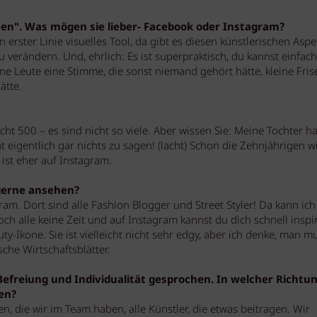
een". Was mögen sie lieber- Facebook oder Instagram?
in erster Linie visuelles Tool, da gibt es diesen künstlerischen Aspe
u verändern. Und, ehrlich: Es ist superpraktisch, du kannst einfach
e Leute eine Stimme, die sonst niemand gehört hätte, kleine Fris
ätte.
ht 500 – es sind nicht so viele. Aber wissen Sie: Meine Tochter ha
at eigentlich gar nichts zu sagen! (lacht) Schon die Zehnjährigen w
ist eher auf Instagram.
 gerne ansehen?
ram. Dort sind alle Fashion Blogger und Street Styler! Da kann ic
ch alle keine Zeit und auf Instagram kannst du dich schnell inspir
ty-Ikone. Sie ist vielleicht nicht sehr edgy, aber ich denke, man m
sche Wirtschaftsblätter.
efreiung und Individualität gesprochen. In welcher Richtu
en?
n, die wir im Team haben, alle Künstler, die etwas beitragen. Wir