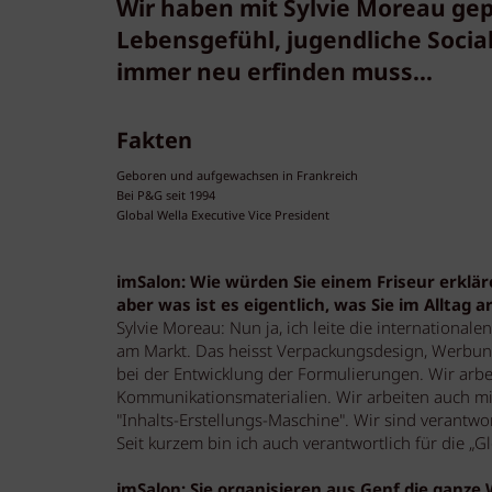
Wir haben mit Sylvie Moreau gep
Lebensgefühl, jugendliche Socia
immer neu erfinden muss...
Fakten
Geboren und aufgewachsen in Frankreich
Bei P&G seit 1994
Global Wella Executive Vice President
imSalon: Wie würden Sie einem Friseur erkläre
aber was ist es eigentlich, was Sie im Alltag a
Sylvie Moreau: Nun ja, ich leite die internationa
am Markt. Das heisst Verpackungsdesign, Werbun
bei der Entwicklung der Formulierungen. Wir arb
Kommunikationsmaterialien. Wir arbeiten auch mit
"Inhalts-Erstellungs-Maschine". Wir sind verantwor
Seit kurzem bin ich auch verantwortlich für die „G
imSalon: Sie organisieren aus Genf die ganze 