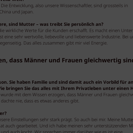
 Die Entwicklung, also unsere Wissenschaftler, sind grossteils in
 China und Japan.
iere, sind Mutter – was treibt Sie persönlich an?
 die wirkliche Werte für die Kunden erschafft. Es macht einen Unte
eine sehr wertvolle, liebevolle und liebenswerte Industrie. Bei u
egenseitig. Das alles zusammen gibt mir viel Energie.
n, dass Männer und Frauen gleichwertig sin
son. Sie haben Familie und sind damit auch ein Vorbild für a
ie bringen Sie das alles mit Ihrem Privatleben unter einen 
h wurde mit dem Wissen erzogen, dass Männer und Frauen gleichw
 dachte nie, dass es etwas anderes gibt.
er?
nsere Einstellungen sehr stark prägt. So auch bei mir. Meine Mutte
 hat auch gearbeitet. Und ich habe meinen sehr unterstützenden M
 und auch kocht. Wir sprechen immer darüber wie es ist eine