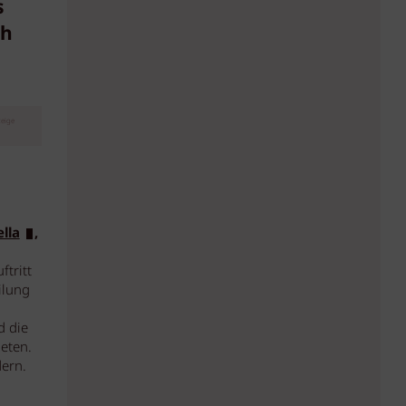
s
ch
eige
lla
,
ftritt
ilung
d die
ieten.
dern.