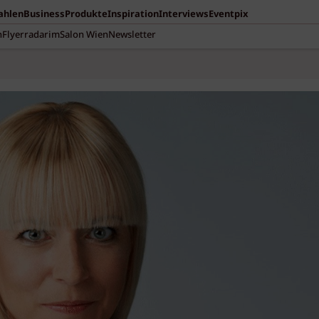
Zahlen
Business
Produkte
Inspiration
Interviews
Eventpix
n
Flyerradar
imSalon Wien
Newsletter