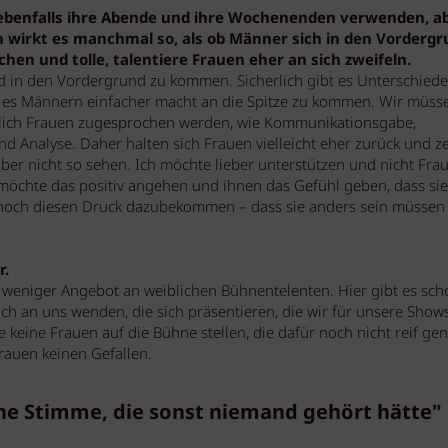
e ebenfalls ihre Abende und ihre Wochenenden verwenden, a
 wirkt es manchmal so, als ob Männer sich in den Vordergr
en und tolle, talentiere Frauen eher an sich zweifeln.
nd in den Vordergrund zu kommen. Sicherlich gibt es Unterschiede
 es Männern einfacher macht an die Spitze zu kommen. Wir müss
türlich Frauen zugesprochen werden, wie Kommunikationsgabe,
d Analyse. Daher halten sich Frauen vielleicht eher zurück und z
 aber nicht so sehen. Ich möchte lieber unterstützen und nicht Fra
 möchte das positiv angehen und ihnen das Gefühl geben, dass sie
h noch diesen Druck dazubekommen – dass sie anders sein müssen 
r.
ibt weniger Angebot an weiblichen Bühnentelenten. Hier gibt es sch
 sich an uns wenden, die sich präsentieren, die wir für unsere Show
e keine Frauen auf die Bühne stellen, die dafür noch nicht reif ge
Frauen keinen Gefallen.
ine Stimme, die sonst niemand gehört hätte"