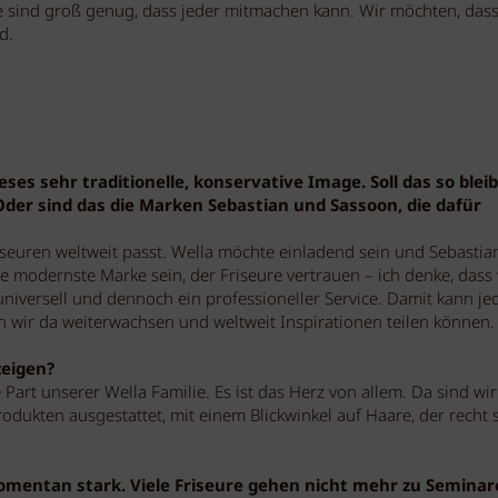
ie sind groß genug, dass jeder mitmachen kann. Wir möchten, dass
d.
ieses sehr traditionelle, konservative Image. Soll das so blei
der sind das die Marken Sebastian und Sassoon, die dafür
iseuren weltweit passt. Wella möchte einladend sein und Sebastia
ie modernste Marke sein, der Friseure vertrauen – ich denke, dass 
niversell und dennoch ein professioneller Service. Damit kann je
n wir da weiterwachsen und weltweit Inspirationen teilen können.
zeigen?
e Part unserer Wella Familie. Es ist das Herz von allem. Da sind wir
Produkten ausgestattet, mit einem Blickwinkel auf Haare, der recht 
momentan stark. Viele Friseure gehen nicht mehr zu Seminar