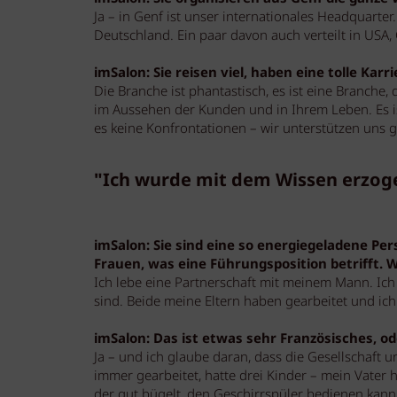
Ja – in Genf ist unser internationales Headquarter.
Deutschland. Ein paar davon auch verteilt in USA,
imSalon: Sie reisen viel, haben eine tolle Karr
Die Branche ist phantastisch, es ist eine Branche,
im Aussehen der Kunden und in Ihrem Leben. Es ist 
es keine Konfrontationen – wir unterstützen uns g
"Ich wurde mit dem Wissen erzoge
imSalon: Sie sind eine so energiegeladene Per
Frauen, was eine Führungsposition betrifft. W
Ich lebe eine Partnerschaft mit meinem Mann. Ic
sind. Beide meine Eltern haben gearbeitet und ich
imSalon: Das ist etwas sehr Französisches, od
Ja – und ich glaube daran, dass die Gesellschaft u
immer gearbeitet, hatte drei Kinder – mein Vater
der gut bügelt, den Geschirrspüler bedienen kann