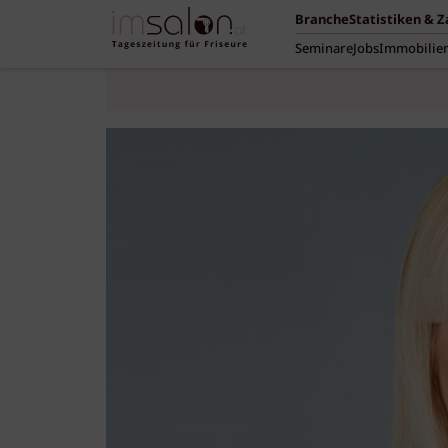
Branche
Statistiken & 
Seminare
Jobs
Immobilie