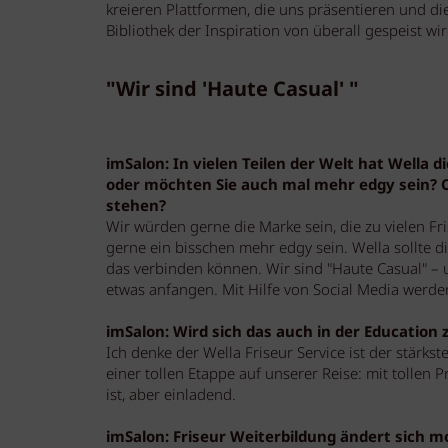
kreieren Plattformen, die uns präsentieren und d
Bibliothek der Inspiration von überall gespeist wir
"Wir sind 'Haute Casual' "
imSalon: In vielen Teilen der Welt hat Wella d
oder möchten Sie auch mal mehr edgy sein? O
stehen?
Wir würden gerne die Marke sein, die zu vielen Fr
gerne ein bisschen mehr edgy sein. Wella sollte d
das verbinden können. Wir sind "Haute Casual" – u
etwas anfangen. Mit Hilfe von Social Media werde
imSalon: Wird sich das auch in der Education 
Ich denke der Wella Friseur Service ist der stärkst
einer tollen Etappe auf unserer Reise: mit tollen 
ist, aber einladend.
imSalon: Friseur Weiterbildung ändert sich 