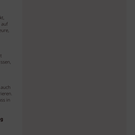
kt,
 auf
eure,
t
issen,
h auch
ieren.
uss in
ng