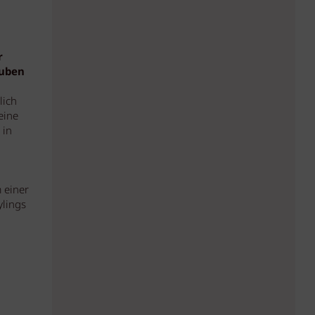
r
auben
lich
eine
 in
 einer
ylings