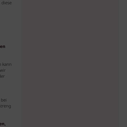
 diese
ben
n kann
wir
der
 bei
streng
en,