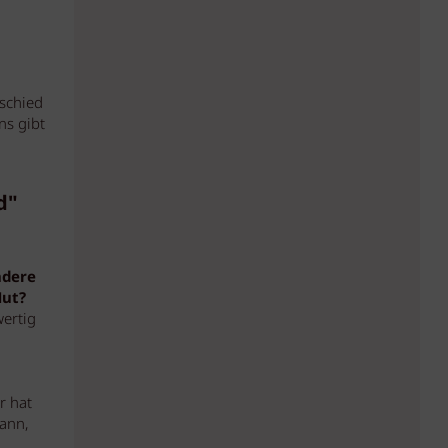
rschied
ns gibt
d"
ndere
Hut?
ertig
r hat
ann,