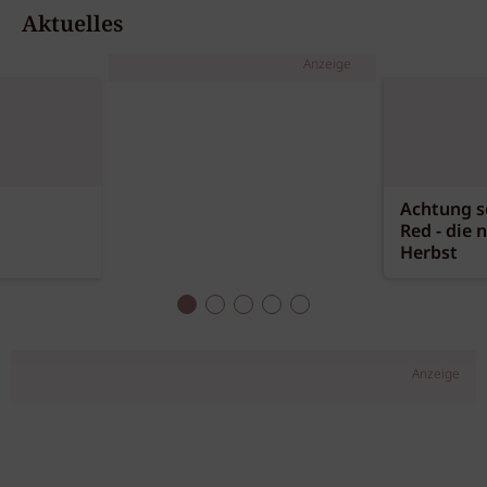
Aktuelles
Anzeige
Achtung sc
Red - die 
Herbst
Anzeige