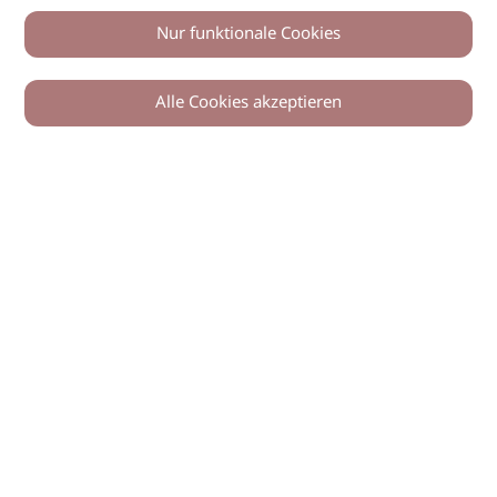
Nur funktionale Cookies
Alle Cookies akzeptieren
0
Zurück
Teilen
© 2026 imSalon Verlags GmbH
Newsletter