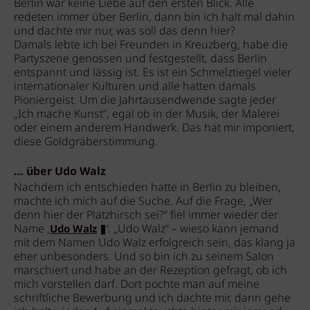
Berlin war keine Liebe auf den ersten Blick. Alle
redeten immer über Berlin, dann bin ich halt mal dahin
und dachte mir nur, was soll das denn hier?
Damals lebte ich bei Freunden in Kreuzberg, habe die
Partyszene genossen und festgestellt, dass Berlin
entspannt und lässig ist. Es ist ein Schmelztiegel vieler
internationaler Kulturen und alle hatten damals
Pioniergeist. Um die Jahrtausendwende sagte jeder
„Ich mache Kunst“, egal ob in der Musik, der Malerei
oder einem anderem Handwerk. Das hat mir imponiert,
diese Goldgräberstimmung.
… über Udo Walz
Nachdem ich entschieden hatte in Berlin zu bleiben,
machte ich mich auf die Suche. Auf die Frage, „Wer
denn hier der Platzhirsch sei?“ fiel immer wieder der
Name ‚
‘. „Udo Walz“ – wieso kann jemand
Udo Walz
mit dem Namen Udo Walz erfolgreich sein, das klang ja
eher unbesonders. Und so bin ich zu seinem Salon
marschiert und habe an der Rezeption gefragt, ob ich
mich vorstellen darf. Dort pochte man auf meine
schriftliche Bewerbung und ich dachte mir, dann gehe