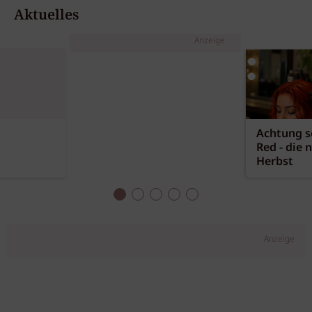
Aktuelles
Anzeige
Achtung sc
Red - die 
Herbst
Anzeige