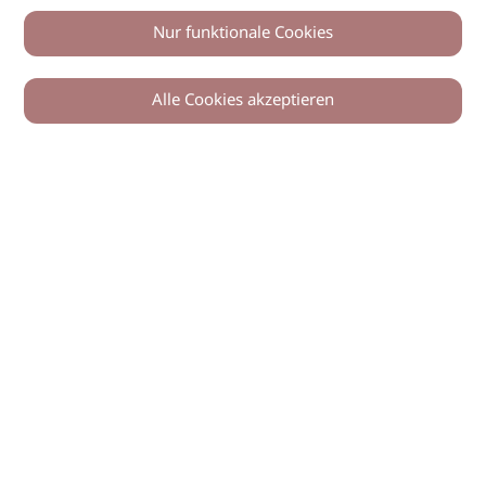
Nur funktionale Cookies
Alle Cookies akzeptieren
0
Zurück
Teilen
© 2026 imSalon Verlags GmbH
Newsletter