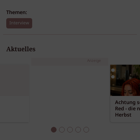
Themen:
Interview
Aktuelles
Anzeige
Achtung sc
Red - die 
Herbst