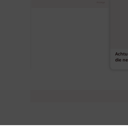
Anzeige
Achtu
die n