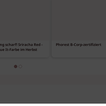
ng scharf! Sriracha Red -
Phorest B-Corp-zertifiziert
eue It-Farbe im Herbst