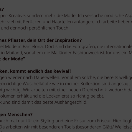
s?
yper-Kreative, sondern mehr die Mode. Ich versuche modische Asp
ehr viel mit Perücken und Haarteilen anfangen. Ich arbeite lieber 
 und dennoch persönlichen Touch.
es Pflaster, dein Ort der Inspiration?
viel Mode in Barcelona. Dort sind die Fotografen, die international
 in Mailand, vor allem die Mailänder Fashionweek ist für uns ein 
st der Mode"
cken, kommt endlich das Revival?
en wieder nach Dauerwellen. Vor allem solche, die bereits wellig
em richtige Wuschelköpfe wie in meiner Kollektion sind angesagt.
nig wichtig. Wir arbeiten mit einer neuen Drehtechnik, wodurch d
lumen erhält und die Locken erst so richtig belebt.
k und sind damit das beste Aushängeschild.
ngen Menschen?
h mal nur für ein Styling und eine Frisur zum Friseur. Hier liegt
a arbeiten wir mit besonderen Tools (besonderen Glätt/ Welleise