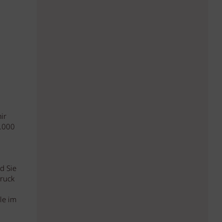
ir
1.000
d Sie
druck
le im