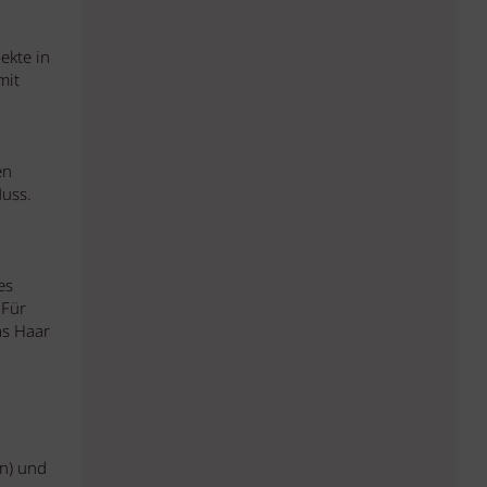
ekte in
mit
en
Muss.
es
 Für
as Haar
n) und