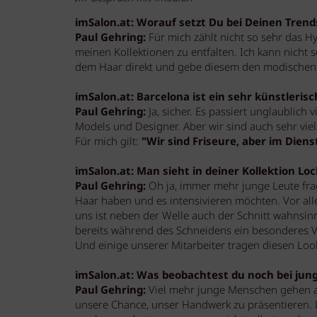
imSalon.at: Worauf setzt Du bei Deinen Trend
Paul Gehring:
Für mich zählt nicht so sehr das H
meinen Kollektionen zu entfalten. Ich kann nicht s
dem Haar direkt und gebe diesem den modischen
imSalon.at: Barcelona ist ein sehr künstlerisch
Paul Gehring:
Ja, sicher. Es passiert unglaublich 
Models und Designer. Aber wir sind auch sehr viel
Für mich gilt:
"Wir sind Friseure, aber im Dien
imSalon.at: Man sieht in deiner Kollektion Lo
Paul Gehring:
Oh ja, immer mehr junge Leute frag
Haar haben und es intensivieren möchten. Vor all
uns ist neben der Welle auch der Schnitt wahnsin
bereits während des Schneidens ein besonderes Vo
Und einige unserer Mitarbeiter tragen diesen Loo
imSalon.at: Was beobachtest du noch bei ju
Paul Gehring:
Viel mehr junge Menschen gehen auc
unsere Chance, unser Handwerk zu präsentieren. D