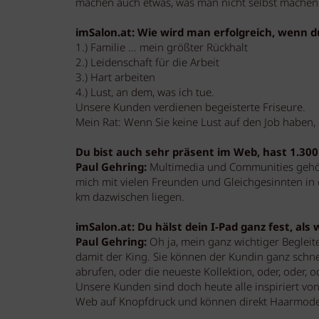
machen auch etwas, was man nicht selbst machen
imSalon.at: Wie wird man erfolgreich, wenn du
1.) Familie ... mein größter Rückhalt
2.) Leidenschaft für die Arbeit
3.) Hart arbeiten
4.) Lust, an dem, was ich tue.
Unsere Kunden verdienen begeisterte Friseure.
Mein Rat: Wenn Sie keine Lust auf den Job haben, 
Du bist auch sehr präsent im Web, hast 1.300
Paul Gehring:
Multimedia und Communities gehör
mich mit vielen Freunden und Gleichgesinnten in 
km dazwischen liegen.
imSalon.at: Du hälst dein I-Pad ganz fest, als w
Paul Gehring:
Oh ja, mein ganz wichtiger Begleite
damit der King. Sie können der Kundin ganz schne
abrufen, oder die neueste Kollektion, oder, oder, o
Unsere Kunden sind doch heute alle inspiriert vo
Web auf Knopfdruck und können direkt Haarmod