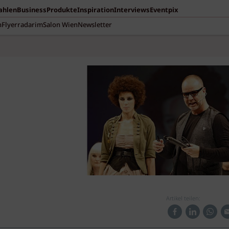
Zahlen
Business
Produkte
Inspiration
Interviews
Eventpix
n
Flyerradar
imSalon Wien
Newsletter
Artikel teilen: