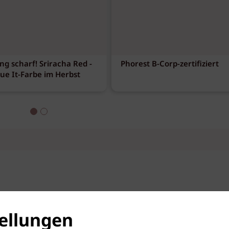
ng scharf! Sriracha Red -
Phorest B-Corp-zertifiziert
eue It-Farbe im Herbst
ellungen