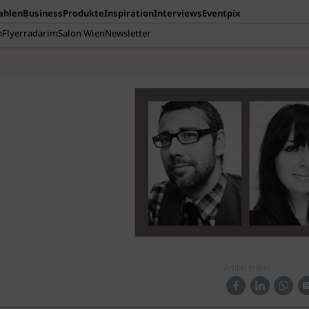
Zahlen
Business
Produkte
Inspiration
Interviews
Eventpix
n
Flyerradar
imSalon Wien
Newsletter
Artikel teilen: