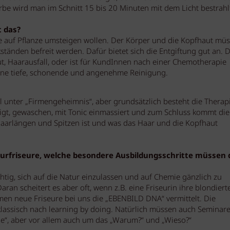
be wird man im Schnitt 15 bis 20 Minuten mit dem Licht bestrahl
t das?
 auf Pflanze umsteigen wollen. Der Körper und die Kopfhaut mü
ständen befreit werden. Dafür bietet sich die Entgiftung gut an. D
aut, Haarausfall, oder ist für KundInnen nach einer Chemotherapie
eine tiefe, schonende und angenehme Reinigung.
l unter „Firmengeheimnis“, aber grundsätzlich besteht die Therap
igt, gewaschen, mit Tonic einmassiert und zum Schluss kommt die
Haarlängen und Spitzen ist und was das Haar und die Kopfhaut
turfriseure, welche besondere Ausbildungsschritte müssen 
chtig, sich auf die Natur einzulassen und auf Chemie gänzlich zu
aran scheitert es aber oft, wenn z.B. eine Friseurin ihre blondiert
en neue Friseure bei uns die „EBENBILD DNA“ vermittelt. Die
 klassisch nach learning by doing. Natürlich müssen auch Seminar
e“, aber vor allem auch um das „Warum?“ und „Wieso?“