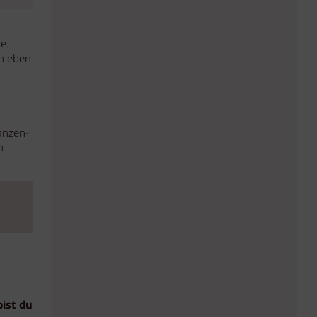
e.
ch eben
anzen-
n
bist du