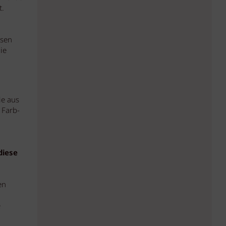
t.
ssen
ie
ie aus
 Farb-
diese
en
e