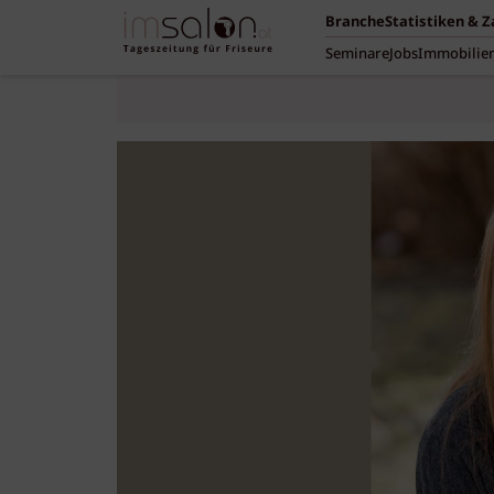
Branche
Statistiken & 
Seminare
Jobs
Immobilie