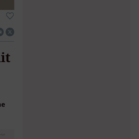
it
he
eige