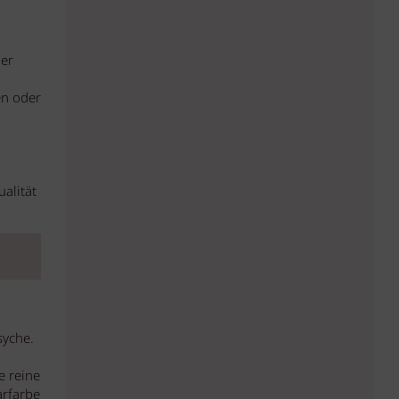
der
en oder
alität
syche.
e reine
arfarbe