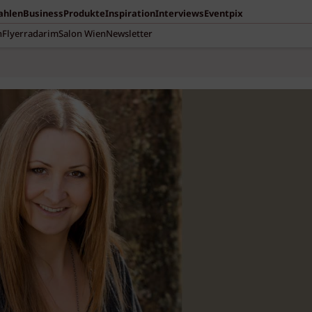
Zahlen
Business
Produkte
Inspiration
Interviews
Eventpix
n
Flyerradar
imSalon Wien
Newsletter