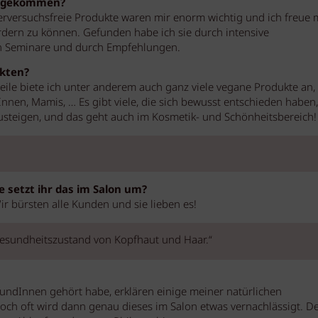
n gekommen?
erversuchsfreie Produkte waren mir enorm wichtig und ich freue 
ern zu können. Gefunden habe ich sie durch intensive
ch Seminare und durch Empfehlungen.
kten?
rweile biete ich unter anderem auch ganz viele vegane Produkte an, 
Innen, Mamis, … Es gibt viele, die sich bewusst entschieden haben,
usteigen, und das geht auch im Kosmetik- und Schönheitsbereich!
e setzt ihr das im Salon um?
Wir bürsten alle Kunden und sie lieben es!
Gesundheitszustand von Kopfhaut und Haar.“
ndInnen gehört habe, erklären einige meiner natürlichen
och oft wird dann genau dieses im Salon etwas vernachlässigt. D