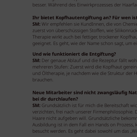
besser. Während des Einwirkprozesses der Haarfar
Ihr bietet Kopfhautentgiftung an? Für wen is
SM:
Wir empfehlen sie KundInnen, die von Chemie
zuerst von überschüssigen Stoffen, wie Silikonrück
Therapie wirkt auch bei fettiger, trockener Kopfh
geeignet. Es geht, wie der Name schon sagt, um 
Und wie funktioniert die Entgiftung?
SM:
Der genaue Ablauf und die Rezeptur fällt woh
mehreren Stufen: Zuerst wird die Kopfhaut gerein
und Öltherapie, je nachdem wie die Struktur der 
brauchen.
Neue Mitarbeiter sind nicht zwangsläufig Na
bei dir durchlaufen?
SM:
Grundsätzlich ist für mich die Bereitschaft wi
verzichten, frei nach unserer Firmenphilosophie. D
Haare nicht aufgeben will. Grundsätzliche bekomm
Ausbildung ist in dem Fall ein Hands on Prozess,
besucht werden. Es geht dabei sowohl um das „Wi