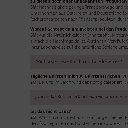
zu diesen doch eher unbekannten Produkte
SM:
Nachhaltigkeit, geringe Transportwege und ti
Unternehmen aus Österreich und Deutschland förd
Recherchearbeiten nach Pflanzenprodukten, dur
Worauf achtest du am meisten bei den Produ
SM:
Auf die Natürlichkeit der Inhaltstoffe. Mittle
einfach die Nachfrage da ist. ÄrztInnen, Verkäufer
ihrer Lebensweise auf die natürliche Schiene umz
„Wir bürsten jede KundIn und alle lieben es!“
Tägliche Bürsten mit 100 Bürstenstrichen, wi
SM:
Bei uns im Salon wird das richtig zelebriert! 
„Durch das Bürsten erfährt man viel über den 
Ist das nicht Usus?
SM:
Was ich zumindest aus Erzählungen meiner Ku
BerufskollegInnen das Bürsten genauso wie wir. D