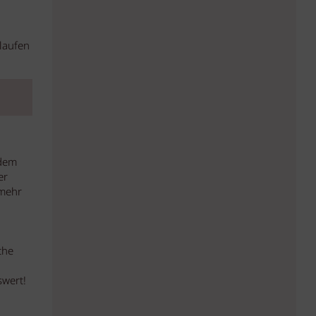
laufen
 dem
er
 mehr
che
swert!