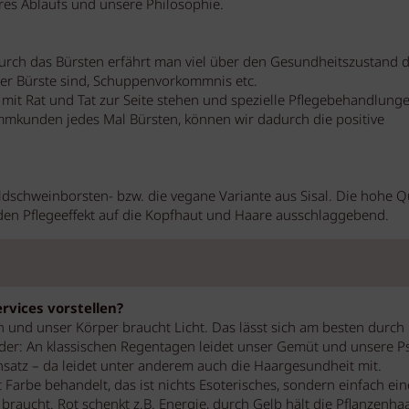
eres Ablaufs und unsere Philosophie.
urch das Bürsten erfährt man viel über den Gesundheitszustand 
 der Bürste sind, Schuppenvorkommnis etc.
it Rat und Tat zur Seite stehen und spezielle Pflegebehandlung
mkunden jedes Mal Bürsten, können wir dadurch die positive
schweinborsten- bzw. die vegane Variante aus Sisal. Die hohe Qu
r den Pflegeeffekt auf die Kopfhaut und Haare ausschlaggebend.
ervices vorstellen?
 und unser Körper braucht Licht. Das lässt sich am besten durch
eder: An klassischen Regentagen leidet unser Gemüt und unsere P
satz – da leidet unter anderem auch die Haargesundheit mit.
 Farbe behandelt, das ist nichts Esoterisches, sondern einfach ein
raucht. Rot schenkt z.B. Energie, durch Gelb hält die Pflanzenha