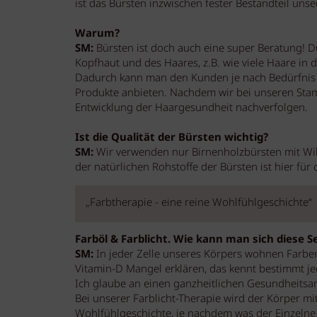
ist das Bürsten inzwischen fester Bestandteil uns
Warum?
SM:
Bürsten ist doch auch eine super Beratung! D
Kopfhaut und des Haares, z.B. wie viele Haare in
Dadurch kann man den Kunden je nach Bedürfnis m
Produkte anbieten. Nachdem wir bei unseren Stam
Entwicklung der Haargesundheit nachverfolgen.
Ist die Qualität der Bürsten wichtig?
SM:
Wir verwenden nur Birnenholzbürsten mit Wild
der natürlichen Rohstoffe der Bürsten ist hier fü
„Farbtherapie - eine reine Wohlfühlgeschichte“
Farböl & Farblicht. Wie kann man sich diese S
SM:
In jeder Zelle unseres Körpers wohnen Farben
Vitamin-D Mangel erklären, das kennt bestimmt j
Ich glaube an einen ganzheitlichen Gesundheitsan
Bei unserer Farblicht-Therapie wird der Körper mit
Wohlfühlgeschichte, je nachdem was der Einzelne b