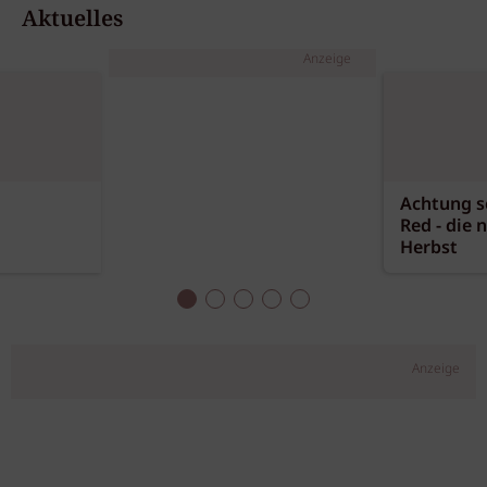
Aktuelles
Anzeige
Achtung sc
Red - die 
Herbst
Anzeige