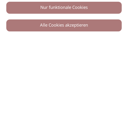
Nur funktionale Cookies
Alle Cookies akzeptieren
0
Zurück
Teilen
© 2026 imSalon Verlags GmbH
Newsletter
Kontakt