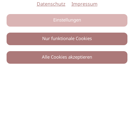
Datenschutz
Impressum
Einstellungen
Nur funktionale Cookies
Alle Cookies akzeptieren
0
Zurück
Teilen
© 2026 imSalon Verlags GmbH