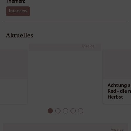
Themen:
Interview
Aktuelles
Anzeige
Achtung sc
Red - die 
Herbst
Anzeige