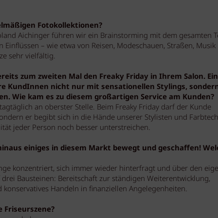
elmäßigen Fotokollektionen?
 Roland Aichinger führen wir ein Brainstorming mit dem gesamten 
en Einflüssen – wie etwa von Reisen, Modeschauen, Straßen, Musik
e sehr vielfältig.
reits zum zweiten Mal den Freaky Friday in Ihrem Salon. Ein
re KundInnen nicht nur mit sensationellen Stylings, sonder
n. Wie kam es zu diesem großartigen Service am Kunden?
tagtäglich an oberster Stelle. Beim Freaky Friday darf der Kunde
ndern er begibt sich in die Hände unserer Stylisten und Farbtech
lität jeder Person noch besser unterstreichen.
 hinaus einiges in diesem Markt bewegt und geschaffen! We
inge konzentriert, sich immer wieder hinterfragt und über den eig
uf drei Bausteinen: Bereitschaft zur ständigen Weiterentwicklung,
d konservatives Handeln in finanziellen Angelegenheiten.
e Friseurszene?