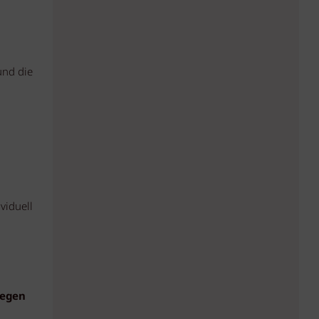
und die
viduell
legen