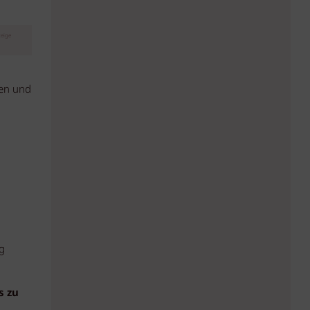
eige
ren und
g
s zu