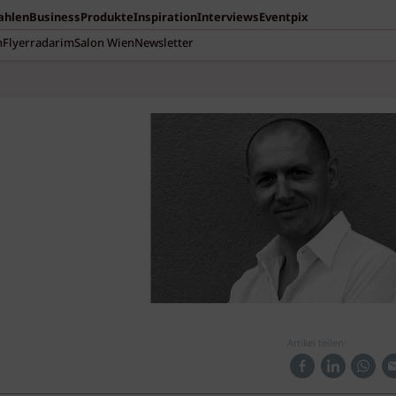
Zahlen
Business
Produkte
Inspiration
Interviews
Eventpix
n
Flyerradar
imSalon Wien
Newsletter
Artikel teilen: