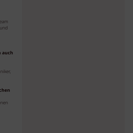
Team
 und
n auch
niker,
lchen
enen