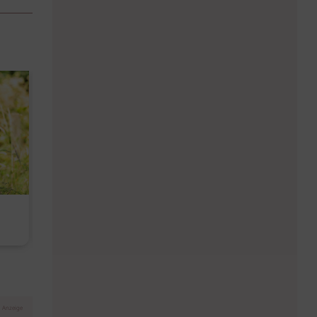
Diese Must-haves bringt der
Baby Don't C
August
Anzeige