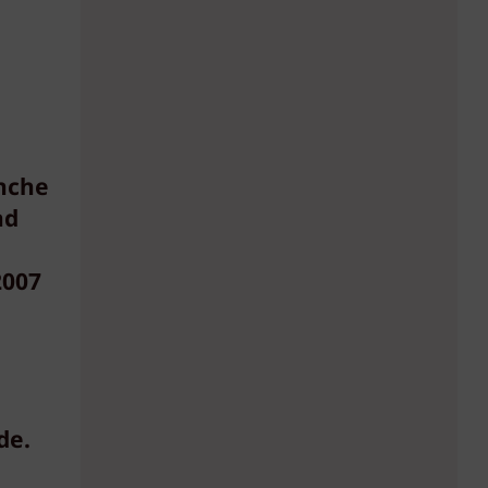
anche
nd
2007
g
de.