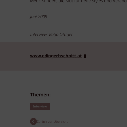
Mehr Kunden, die Mut für neue Styles und Verän
Juni 2009
Interview: Katja Ottiger
www.edingerhschnitt.at
Themen:
Interview
Zurück zur Übersicht