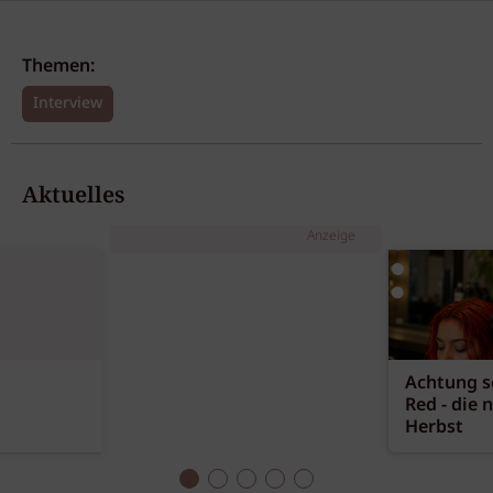
Themen:
Interview
Aktuelles
Anzeige
Achtung sc
Red - die 
Herbst