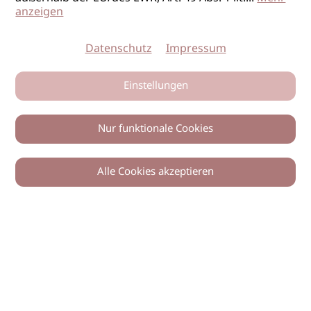
anzeigen
Datenschutz
Impressum
Einstellungen
Nur funktionale Cookies
Alle Cookies akzeptieren
0
Zurück
Teilen
© 2026 imSalon Verlags GmbH