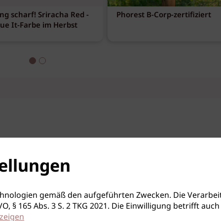
ng scharf! Sriracha Red -
Phorest B-Corp-zertifiziert
eue It-Farbe im Herbst
ellungen
hnologien gemäß den aufgeführten Zwecken. Die Verarbeit
S-GVO, § 165 Abs. 3 S. 2 TKG 2021. Die Einwilligung betrifft 
zeigen