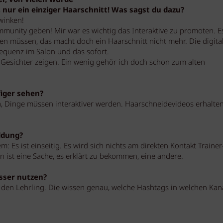
er, von vielen wurde
 nur ein einziger Haarschnitt! Was sagst du dazu?
bwinken!
munity geben! Mir war es wichtig das Interaktive zu promoten. Es
en müssen, das macht doch ein Haarschnitt nicht mehr. Die digita
Frequenz im Salon und das sofort.
Gesichter zeigen. Ein wenig gehör ich doch schon zum alten
iger sehen?
, Dinge müssen interaktiver werden. Haarschneidevideos erhalten
ildung?
m: Es ist einseitig. Es wird sich nichts am direkten Kontakt Trainer
n ist eine Sache, es erklärt zu bekommen, eine andere.
esser nutzen?
 den Lehrling. Die wissen genau, welche Hashtags in welchen Kan