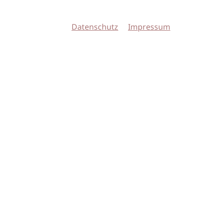
Datenschutz
Impressum
© 2026 imSalon Verlags GmbH
Newsletter
Kontakt
Team
Verlag
Mediadaten
AGB
Datenschu