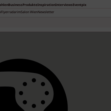
Zahlen
Business
Produkte
Inspiration
Interviews
Eventpix
n
Flyerradar
imSalon Wien
Newsletter