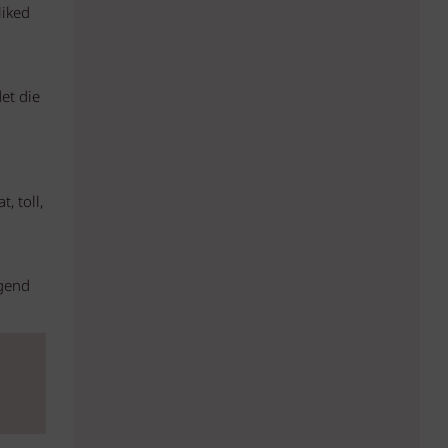
liked
et die
, toll,
ugend