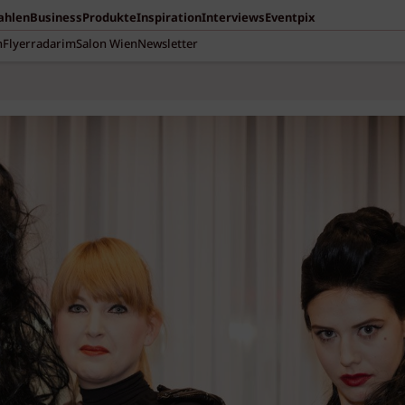
Zahlen
Business
Produkte
Inspiration
Interviews
Eventpix
n
Flyerradar
imSalon Wien
Newsletter