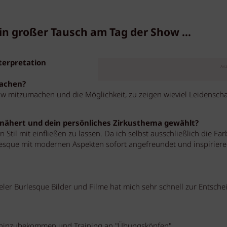
in großer Tausch am Tag der Show ...
terpretation
Anz
machen?
w mitzumachen und die Möglichkeit, zu zeigen wieviel Leidenscha
nähert und dein persönliches Zirkusthema gewählt?
 Stil mit einfließen zu lassen. Da ich selbst ausschließlich die Far
esque mit modernen Aspekten sofort angefreundet und inspirier
eler Burlesque Bilder und Filme hat mich sehr schnell zur Entsch
o hinzubekommen und Training an "Übungsköpfen".