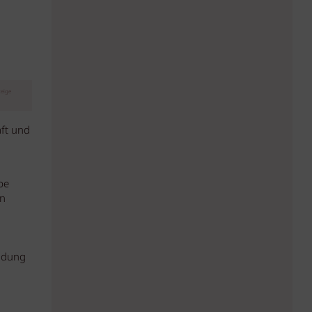
eige
ft und
be
en
eidung