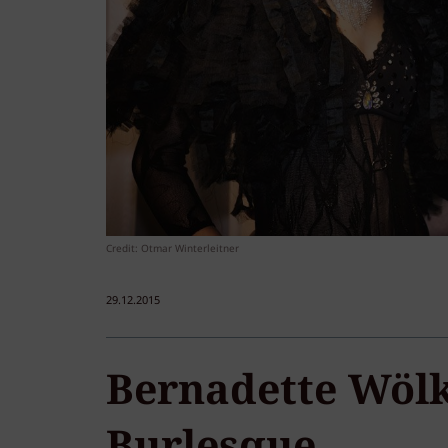
Credit: Otmar Winterleitner
29.12.2015
Bernadette Wölk
Burlesque