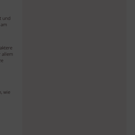
t und
e am
aktere
 allem
ze
, wie