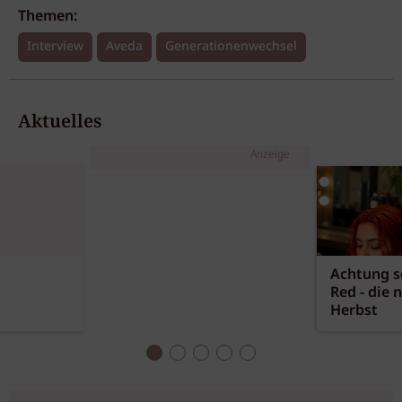
Themen:
Interview
Aveda
Generationenwechsel
Aktuelles
Anzeige
Achtung sc
Red - die 
Herbst