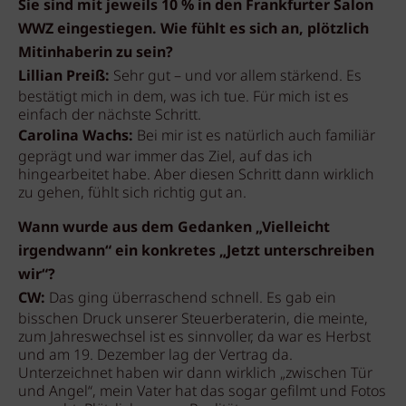
Sie sind mit jeweils 10 % in den Frankfurter Salon
WWZ eingestiegen. Wie fühlt es sich an, plötzlich
Mitinhaberin zu sein?
Lillian Preiß:
Sehr gut – und vor allem stärkend. Es
bestätigt mich in dem, was ich tue. Für mich ist es
einfach der nächste Schritt.
Carolina W
achs:
Bei mir ist es natürlich auch familiär
geprägt und war immer das Ziel, auf das ich
hingearbeitet habe. Aber diesen Schritt dann wirklich
zu gehen, fühlt sich richtig gut an.
Wann wurde aus dem Gedanken „Vielleicht
irgendwann“ ein konkretes „Jetzt unterschreiben
wir“?
CW:
Das ging überraschend schnell. Es gab ein
bisschen Druck unserer Steuerberaterin, die meinte,
zum Jahreswechsel ist es sinnvoller, da war es Herbst
und am 19. Dezember lag der Vertrag da.
Unterzeichnet haben wir dann wirklich „zwischen Tür
und Angel“, mein Vater hat das sogar gefilmt und Fotos