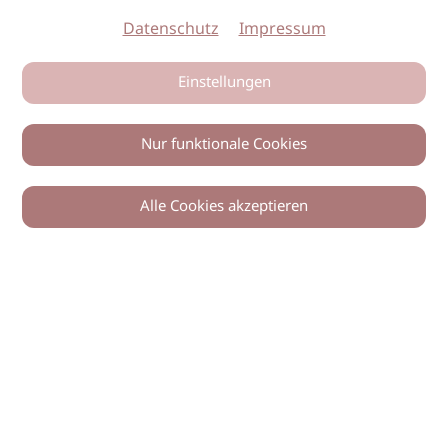
Datenschutz
Impressum
Einstellungen
Nur funktionale Cookies
Alle Cookies akzeptieren
0
Zurück
Teilen
© 2026 imSalon Verlags GmbH