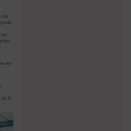
s der
agende
 wir.
arben.
en wir
u
als B-