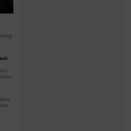
nötigt
.
eit.
iert
cheint
damit
icher