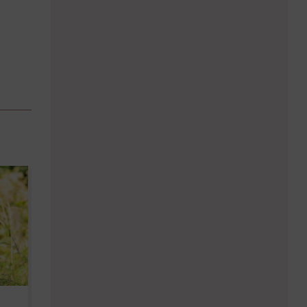
Diese Must-haves bringt der
Baby Don't C