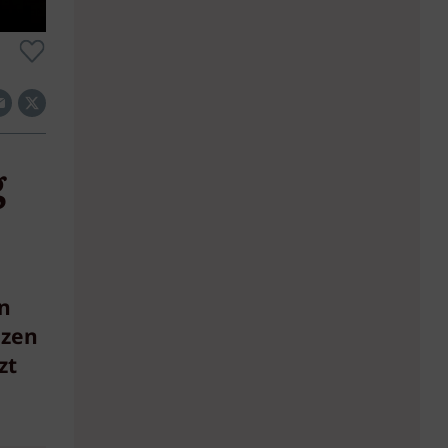
g
n
nzen
zt