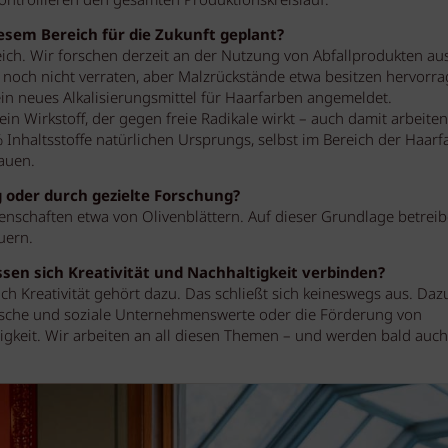
 kontrollieren den gesamten Produktionskreislauf.
diesem Bereich für die Zukunft geplant?
eich. Wir forschen derzeit an der Nutzung von Abfallprodukten au
h noch nicht verraten, aber Malzrückstände etwa besitzen hervorr
ein neues Alkalisierungsmittel für Haarfarben angemeldet.
ein Wirkstoff, der gegen freie Radikale wirkt – auch damit arbeiten
Inhaltsstoffe natürlichen Ursprungs, selbst im Bereich der Haarf
auen.
g oder durch gezielte Forschung?
genschaften etwa von Olivenblättern. Auf dieser Grundlage betreib
uern.
ssen sich Kreativität und Nachhaltigkeit verbinden?
ch Kreativität gehört dazu. Das schließt sich keineswegs aus. Daz
ische und soziale Unternehmenswerte oder die Förderung von
tigkeit. Wir arbeiten an all diesen Themen – und werden bald auch 