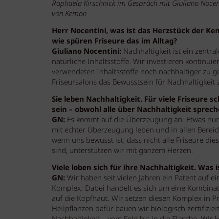
Raphaela Kirschnick im Gespräch mit Giuliano Noce
von Kemon
Herr Nocentini, was ist das Herzstück der Ke
wie spüren Friseure das im Alltag?
Giuliano Nocentini:
Nachhaltigkeit ist ein zentr
natürliche Inhaltsstoffe. Wir investieren kontinui
verwendeten Inhaltsstoffe noch nachhaltiger zu ge
Friseursalons das Bewusstsein für Nachhaltigkeit 
Sie leben Nachhaltigkeit. Für viele Friseure 
sein – obwohl alle über Nachhaltigkeit spre
GN:
Es kommt auf die Überzeugung an. Etwas nur z
mit echter Überzeugung leben und in allen Bere
wenn uns bewusst ist, dass nicht alle Friseure d
sind, unterstützen wir mit ganzem Herzen.
Viele loben sich für ihre Nachhaltigkeit. Was
GN:
Wir haben seit vielen Jahren ein Patent auf ei
Komplex. Dabei handelt es sich um eine Kombinat
auf die Kopfhaut. Wir setzen diesen Komplex in 
Heilpflanzen dafür bauen wir biologisch zertifizi