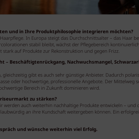
chten und in Ihre Produktphilosophie integrieren möchten?
Haarpflege. In Europa steigt das Durchschnittsalter – das Haar be
lorationen stabil bleibt, wächst der Pflegebereich kontinuierlich
t stark auf Produkte zur Rekonstruktion und gegen Frizz.
icht – Beschäftigtenrückgang, Nachwuchsmangel, Schwarzarb
, gleichzeitig gibt es auch sehr günstige Anbieter. Dadurch polaris
sse oder hochwertige, professionelle Angebote. Der Mittelweg s
 hochwertige Bereich in Zukunft dominieren wird.
riseurmarkt zu stärken?
ir werden auch weiterhin nachhaltige Produkte entwickeln – und 
laubwürdig an ihre Kundschaft weitergeben können. Ein erfolgre
espräch und wünsche weiterhin viel Erfolg.