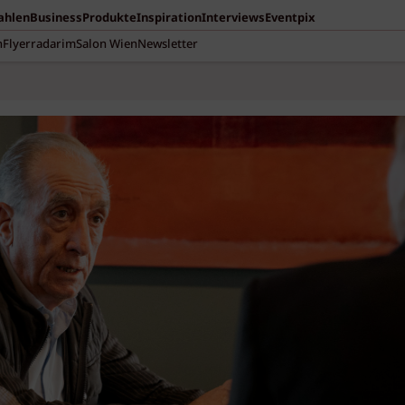
Zahlen
Business
Produkte
Inspiration
Interviews
Eventpix
n
Flyerradar
imSalon Wien
Newsletter