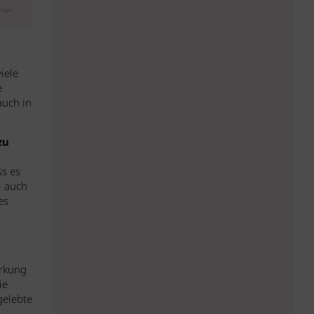
eige
iele
e
auch in
zu
ss es
– auch
es
irkung
ie
gelebte