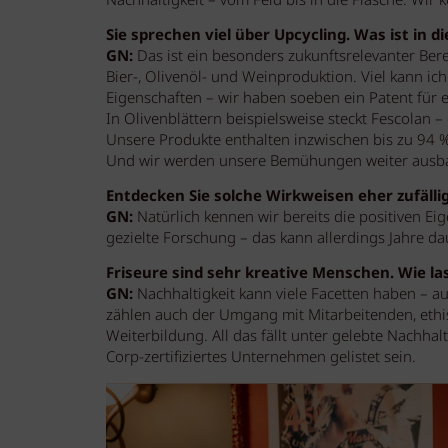
Nachhaltigkeit – vom Feld bis in die Flasche. Wir
Sie sprechen viel über Upcycling. Was ist in 
GN:
Das ist ein besonders zukunftsrelevanter Ber
Bier-, Olivenöl- und Weinproduktion. Viel kann ic
Eigenschaften – wir haben soeben ein Patent für 
In Olivenblättern beispielsweise steckt Fescolan – 
Unsere Produkte enthalten inzwischen bis zu 94 % 
Und wir werden unsere Bemühungen weiter ausb
Entdecken Sie solche Wirkweisen eher zufälli
GN:
Natürlich kennen wir bereits die positiven Ei
gezielte Forschung – das kann allerdings Jahre da
Friseure sind sehr kreative Menschen. Wie la
GN:
Nachhaltigkeit kann viele Facetten haben – au
zählen auch der Umgang mit Mitarbeitenden, eth
Weiterbildung. All das fällt unter gelebte Nachhal
Corp-zertifiziertes Unternehmen gelistet sein.