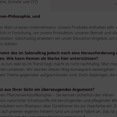
ntini, Gründer und CEO
Anz
mon-Philosophie, und
aler Wert unseres Unternehmens. Unsere Produkte enthalten sehr v
erlich in Forschung, um unsere Produktion, unseren Betrieb und di
stalten. Gleichzeitig erweitern wir unser Education-Angebot, um 
zu stärken.
scheint das im Salonalltag jedoch noch eine Herausforderung 
chen. Wie kann Kemon als Marke hier unterstützen?
u tun, weil es im Trend liegt, macht es nicht nachhaltig. Man mu
ichen umsetzen. Wir werden diesen Weg konsequent weitergehen 
iesem Thema gegenüber aufgeschlossen sind. Doch diejenigen, die 
 ist aus Ihrer Sicht ein überzeugendes Argument?
nen Pflanzenwirkstoffkomplex – Sie kennen sicherlich den Velian-
ion natürlicher Inhaltsstoffe mit beruhigender und pflegender W
Produkten vom Shampoo über Conditioner bis zur Haarfarbe ein. D
ert auf unseren eigenen Feldern rund um unsere Fabrik an. Das ist 