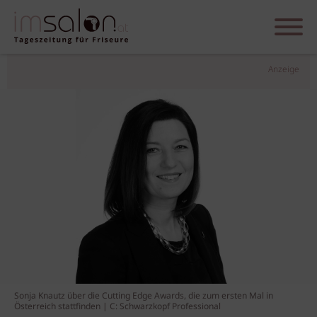
Anzeige
Sonja Knautz über die Cutting Edge Awards, die zum ersten Mal in
Österreich stattfinden | C: Schwarzkopf Professional