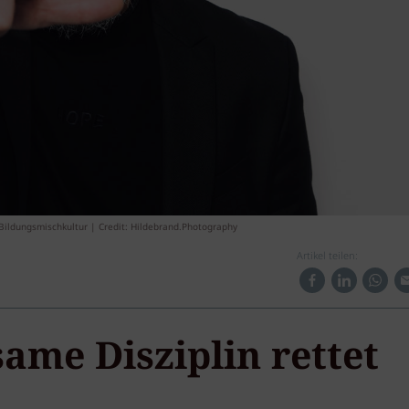
ildungsmischkultur | Credit: Hildebrand.Photography
Artikel teilen:
ame Disziplin rettet