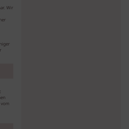
ar. Wir
ner
niger
r
t
nen
k vom