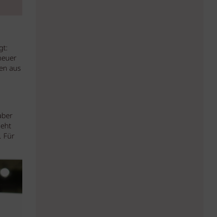
gt:
neuer
ten aus
aber
geht
. Für