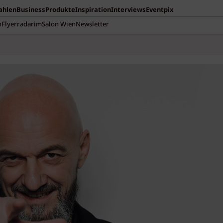
Zahlen
Business
Produkte
Inspiration
Interviews
Eventpix
n
Flyerradar
imSalon Wien
Newsletter