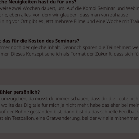
lche Neuigkeiten hast du für uns?
rweise zwei Wochen dauert, um. Auf die Kombi Seminar und Webin
orie, eben alles, von dem wir glauben, dass man von zuhause
aining vor Ort gibt es jetzt mehrere Filme und eine Woche mit Trai
t das für die Kosten des Seminars?
immer noch der gleiche Inhalt. Dennoch sparen die Teilnehmer: we
er. Dieses Konzept sehe ich als Format der Zukunft, dass sich fü
ühler persönlich?
 umzugehen, da musst du immer schauen, dass dir die Leute nich
 wollte das Digitale für mich ja nicht mehr, habe das eher bei mei
uf der Bühne gestanden bist, dann bist du das schnelle Feedbac
 ein Testballon, eine Gratwanderung, bei der wir alle mitnehmen