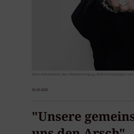
Achim Rothenbühler über Marktbereinigung, Bildschirmmüdigkeit und B
25.09.2020
"Unsere gemeins
uns den Arsch"