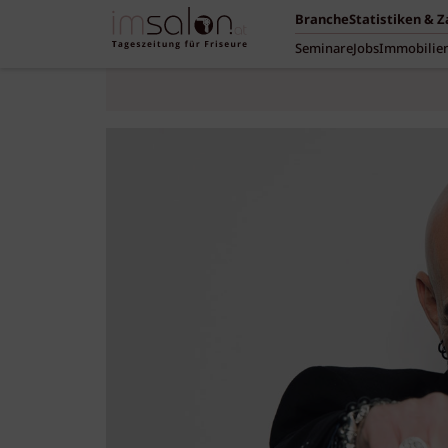
Branche
Statistiken & 
Seminare
Jobs
Immobilie