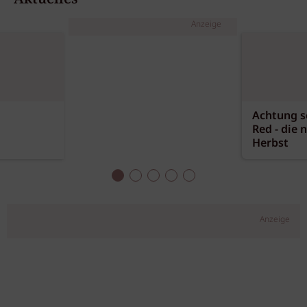
Anzeige
Achtung sc
Red - die 
Herbst
Anzeige