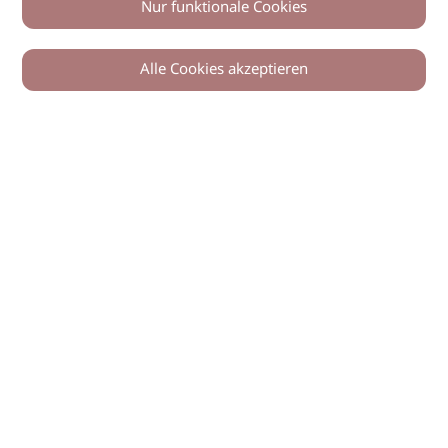
Nur funktionale Cookies
Alle Cookies akzeptieren
0
Zurück
Teilen
© 2026 imSalon Verlags GmbH
Newsletter
Kontakt