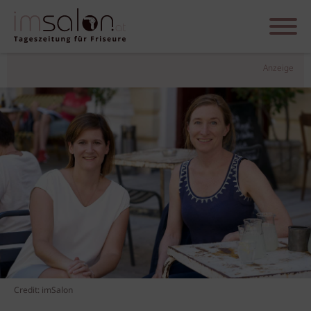
Anzeige
Credit: imSalon