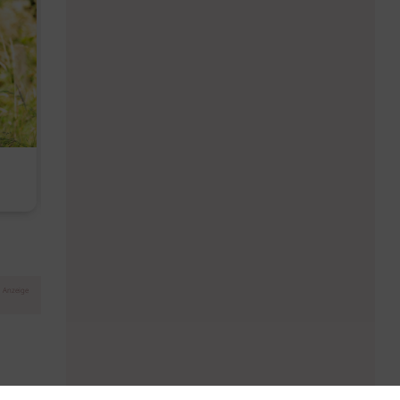
Diese Must-haves bringt der
Baby Don't C
August
Anzeige