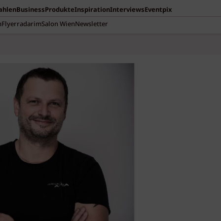
Zahlen
Business
Produkte
Inspiration
Interviews
Eventpix
n
Flyerradar
imSalon Wien
Newsletter