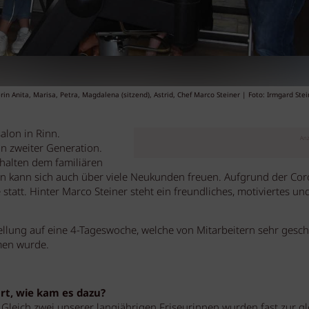
 Anita, Marisa, Petra, Magdalena (sitzend), Astrid, Chef Marco Steiner | Foto: Irmgard Stei
alon in Rinn.
Anz
in zweiter Generation.
alten dem familiären
on kann sich auch über viele Neukunden freuen. Aufgrund der Co
 statt. Hinter Marco Steiner steht ein freundliches, motiviertes un
llung auf eine 4-Tageswoche, welche von Mitarbeitern sehr gesch
men wurde.
rt, wie kam es dazu?
Gleich zwei unserer langjährigen Friseurinnen wurden fast zur g