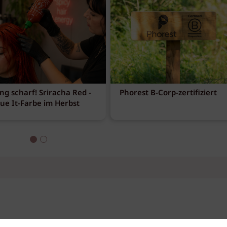
ng scharf! Sriracha Red -
Phorest B-Corp-zertifiziert
eue It-Farbe im Herbst