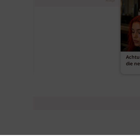
Anzeige
Achtu
die n