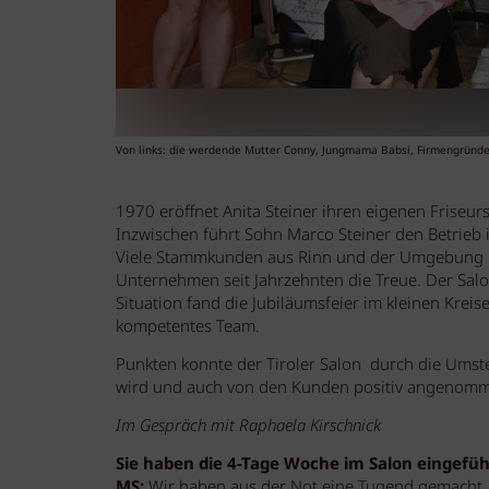
Von links: die werdende Mutter Conny, Jungmama Babsi, Firmengründerin
1970 eröffnet Anita Steiner ihren eigenen Friseurs
Inzwischen führt Sohn Marco Steiner den Betrieb 
Viele Stammkunden aus Rinn und der Umgebung h
Unternehmen seit Jahrzehnten die Treue. Der Sal
Situation fand die Jubiläumsfeier im kleinen Kreise
kompetentes Team.
Punkten konnte der Tiroler Salon durch die Umste
wird und auch von den Kunden positiv angenom
Im Gespräch mit Raphaela Kirschnick
Sie haben die 4-Tage Woche im Salon eingefüh
MS:
Wir haben aus der Not eine Tugend gemacht. 