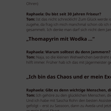
Ohren)
Raphaela: Du bist seit 30 Jahren Friseur?
Tom:
Ist das nicht schrecklich! Zum Glück werde i
zugehe, da frag ich mich manchmal schon ob ich mi
gesammelt. Ich denke man darf sich nicht dem Ja
„Thomapyrin mit Wodka …“
Raphaela: Warum solltest du denn Jammern?
Tom:
Naja, so die kleinen Wehwehchen (verdreht 
hilft immer. Früher hab ich das mit Jägermeister g
„Ich bin das Chaos und er mein Exc
Raphaela: Gibt es denn wichtige Menschen, die
Tom:
Ich gehöre zu den glücklichen Menschen, di
Und ich habe mit Sascha Rohn den besten Assistent
gefolgt – erst zu Sassoon, dann zu Aveda und jetzt 