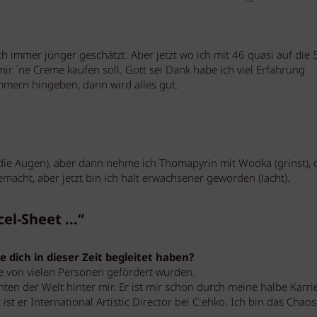
ch immer jünger geschätzt. Aber jetzt wo ich mit 46 quasi auf die 
r ´ne Creme kaufen soll. Gott sei Dank habe ich viel Erfahrung
mmern hingeben, dann wird alles gut.
die Augen), aber dann nehme ich Thomapyrin mit Wodka (grinst), 
emacht, aber jetzt bin ich halt erwachsener geworden (lacht).
el-Sheet ...“
 dich in dieser Zeit begleitet haben?
e von vielen Personen gefördert wurden.
en der Welt hinter mir. Er ist mir schon durch meine halbe Karri
ist er International Artistic Director bei C:ehko. Ich bin das Chao