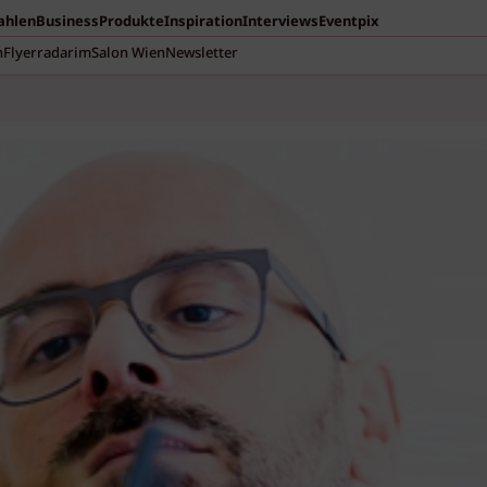
Zahlen
Business
Produkte
Inspiration
Interviews
Eventpix
n
Flyerradar
imSalon Wien
Newsletter