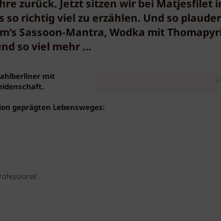
hre zurück. Jetzt sitzen wir bei Matjesfilet 
o richtig viel zu erzählen. Und so plaude
om‘s Sassoon-Mantra, Wodka mit Thomapyri
nd so viel mehr …
ahlberliner mit
Anz
eidenschaft.
ation geprägten Lebensweges:
rofessional