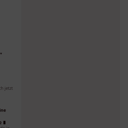
“
h jetzt
ine
o