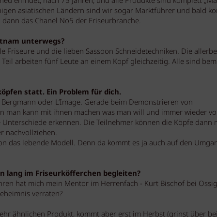
e neu erfindet, nach 75 Jahren, und alle Produkte sind komplett „Ma
 einigen asiatischen Ländern sind wir sogar Marktführer und bald 
d dann das Chanel No5 der Friseurbranche.
ietnam unterwegs?
le Friseure und die lieben Sassoon Schneidetechniken. Die allerb
Teil arbeiten fünf Leute an einem Kopf gleichzeitig. Alle sind be
pfen statt. Ein Problem für dich.
n Bergmann oder L’Image. Gerade beim Demonstrieren von
enn man kann mit ihnen machen was man will und immer wieder v
ie Unterschiede erkennen. Die Teilnehmer können die Köpfe dann 
r nachvollziehen.
chon das lebende Modell. Denn da kommt es ja auch auf den Umga
en lang im Friseurköfferchen begleiten?
hren hat mich mein Mentor im Herrenfach - Kurt Bischof bei Ossig
Geheimnis verraten?
hr ähnlichen Produkt, kommt aber erst im Herbst (grinst über be