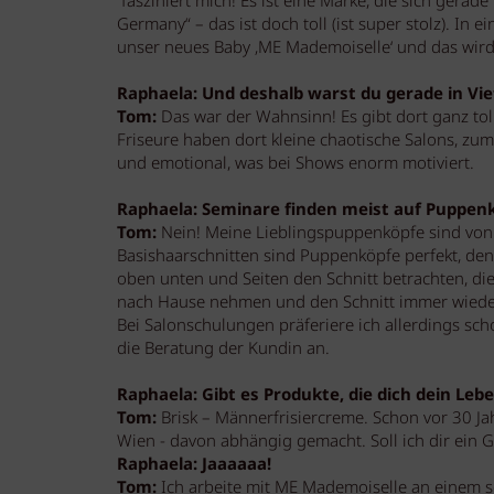
fasziniert mich! Es ist eine Marke, die sich gerad
Germany“ – das ist doch toll (ist super stolz). In
unser neues Baby ‚ME Mademoiselle‘ und das wir
Raphaela: Und deshalb warst du gerade in V
Tom:
Das war der Wahnsinn! Es gibt dort ganz tol
Friseure haben dort kleine chaotische Salons, zum 
und emotional, was bei Shows enorm motiviert.
Raphaela: Seminare finden meist auf Puppenkö
Tom:
Nein! Meine Lieblingspuppenköpfe sind vo
Basishaarschnitten sind Puppenköpfe perfekt, d
oben unten und Seiten den Schnitt betrachten, d
nach Hause nehmen und den Schnitt immer wiede
Bei Salonschulungen präferiere ich allerdings s
die Beratung der Kundin an.
Raphaela: Gibt es Produkte, die dich dein Leb
Tom:
Brisk – Männerfrisiercreme. Schon vor 30 Ja
Wien - davon abhängig gemacht. Soll ich dir ein 
Raphaela: Jaaaaaa!
Tom:
Ich arbeite mit ME Mademoiselle an einem se