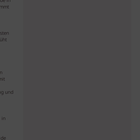
de in
kommt
esten
müht
on
mit
ng und
 in
ide