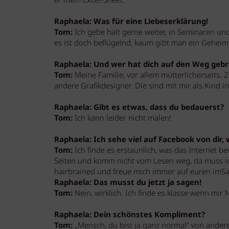
er mein Excel-Sheet.
Raphaela: Was für eine Liebeserklärung!
Tom:
Ich gebe halt gerne weiter, in Seminaren un
es ist doch beflügelnd, kaum gibt man ein Geheimn
Raphaela: Und wer hat dich auf den Weg gebr
Tom:
Meine Familie, vor allem mütterlicherseits. Z
andere Grafikdesigner. Die sind mit mir als Kind 
Raphaela: Gibt es etwas, dass du bedauerst?
Tom:
Ich kann leider nicht malen!
Raphaela: Ich sehe viel auf Facebook von dir,
Tom:
Ich finde es erstaunlich, was das Internet be
Seiten und komm nicht vom Lesen weg, da muss ich
hairbrained und freue mich immer auf euren imSa
Raphaela: Das musst du jetzt ja sagen!
Tom:
Nein, wirklich. Ich finde es klasse wenn mi
Raphaela: Dein schönstes Kompliment?
Tom:
„Mensch, du bist ja ganz normal“ von ander