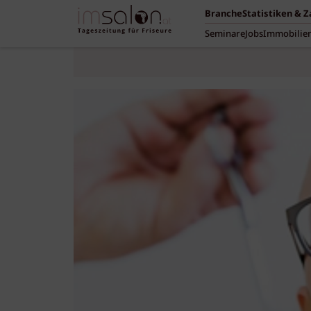
Branche
Statistiken & 
Seminare
Jobs
Immobilie