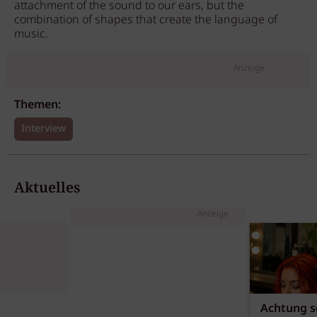
attachment of the sound to our ears, but the
combination of shapes that create the language of
music.
Anzeige
Themen:
Interview
Aktuelles
Anzeige
Achtung sc