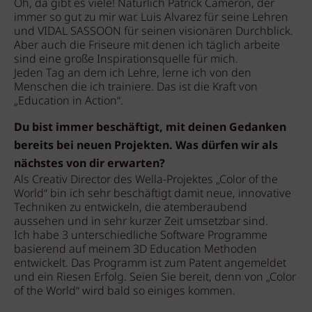
Oh, da gibt es viele! Natürlich Patrick Cameron, der
immer so gut zu mir war. Luis Alvarez für seine Lehren
und VIDAL SASSOON für seinen visionären Durchblick.
Aber auch die Friseure mit denen ich täglich arbeite
sind eine große Inspirationsquelle für mich.
Jeden Tag an dem ich Lehre, lerne ich von den
Menschen die ich trainiere. Das ist die Kraft von
„Education in Action“.
Du bist immer beschäftigt, mit deinen Gedanken
bereits bei neuen Projekten. Was dürfen wir als
nächstes von dir erwarten?
Als Creativ Director des Wella-Projektes „Color of the
World“ bin ich sehr beschäftigt damit neue, innovative
Techniken zu entwickeln, die atemberaubend
aussehen und in sehr kurzer Zeit umsetzbar sind.
Ich habe 3 unterschiedliche Software Programme
basierend auf meinem 3D Education Methoden
entwickelt. Das Programm ist zum Patent angemeldet
und ein Riesen Erfolg. Seien Sie bereit, denn von „Color
of the World“ wird bald so einiges kommen.