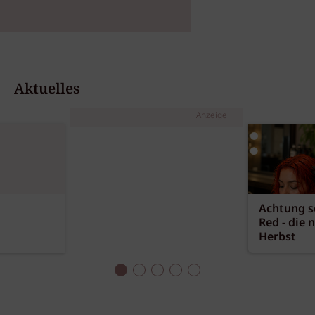
Aktuelles
Anzeige
Achtung sc
Red - die 
Herbst