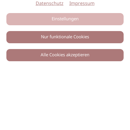
Datenschutz
Impressum
Einstellungen
Nur funktionale Cookies
Alle Cookies akzeptieren
0
Zurück
Teilen
© 2026 imSalon Verlags GmbH