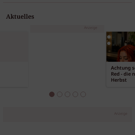
Aktuelles
Anzeige
Achtung sc
Red - die 
Herbst
Anzeige