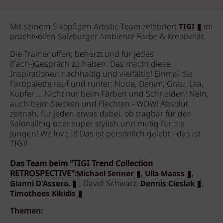
Mit seinem 6-köpfigen Artistic-Team zelebriert
im
TIGI
prachtvollen Salzburger Ambiente Farbe & Kreativität.
Die Trainer offen, beherzt und für jedes
(Fach-)Gespräch zu haben. Das macht diese
Inspirationen nachhaltig und vielfältig! Einmal die
Farbpalette rauf und runter: Nude, Denim, Grau, Lila,
Kupfer ... Nicht nur beim Färben und Schneiden! Nein,
auch beim Stecken und Flechten - WOW! Absolut
zeitnah, für jeden etwas dabei, ob tragbar für den
Salonalltag oder super stylish und mutig für die
Jungen! We love It! Das ist persönlich gelebt - das ist
TIGI!
Das Team beim "TIGI Trend Collection
RETROSPECTIVE":
,
,
Michael Senner
Ulla Maass
, David Schwarz,
,
Gianni D'Assero.
Dennis Cieslak
Timotheos Kikidis
Themen: