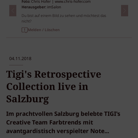
Foto:
Chris Hofer | www.chris-hofer.com
Herausgeber:
imSalon
Du bist auf einem Bild zu sehen und möchtest das
nicht?
Melden / Löschen
04.11.2018
Tigi's Retrospective
Collection live in
Salzburg
Im prachtvollen Salzburg belebte TIGI's
Creative Team Farbtrends mit
avantgardistisch verspielter Note...