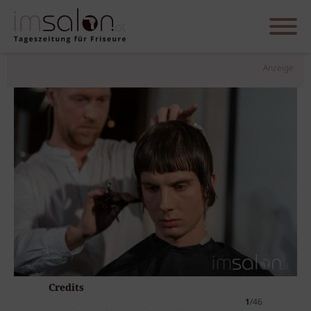
Anzeige
Credits
1
/46