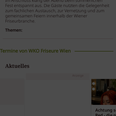
Im Anschluss klang der Abend beim sommerlichen
Fest entspannt aus. Die Gäste nutzten die Gelegenheit
zum fachlichen Austausch, zur Vernetzung und zum
gemeinsamen Feiern innerhalb der Wiener
Friseurbranche.
Themen:
Termine von WKO Friseure Wien
Fachgruppentagung
Aktuelles
WKO Friseure Wien
Anzeige
05.10.2026
Wien / W
Trendshow mit L'Oréal
Professionnel
WKO Friseure Wien
Achtung sc
12.10.2026
Wien / W
Red - die 