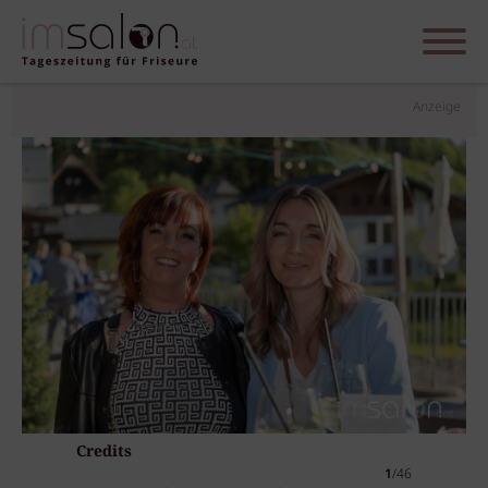
Anzeige
Credits
1
/46