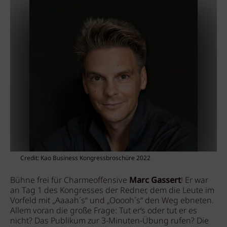
Credit: Kao Business Kongressbroschüre 2022
Bühne frei für Charmeoffensive
Marc Gassert
! Er war
an Tag 1 des Kongresses der Redner, dem die Leute im
Vorfeld mit „Aaaah´s“ und „Ooooh´s“ den Weg ebneten.
Allem voran die große Frage: Tut er‘s oder tut er es
nicht? Das Publikum zur 3-Minuten-Übung rufen? Die