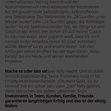
unterhaltsamen Vortrag beeindruckt der
Ausnahmemensch mit Erlebnissen der besonderen
Art, mit gnadenloser Selbstdisziplin, Selbstreflexion
und Selbstironie. Der Weltmeister im „24 Stunden unter
Wasser laufen“ oder „24 Stunden gegen die Rolltreppe
laufen“ ist ein beeindruckender Typ, der Dinge tut und
Geschichten erlebt, von denen ich auf meiner Couch
zu träumen wage, aber zugleich weiß, dass ich mich
niemals in der Antarktis minus 50 Grad aussetzen
würde. Aber er tut es und erzählt davon. Von den
Anfängen seiner Kindheit bei der legendären „Kelly-
Family“ bis ins heute und seinen kommenden
Projekten.
Mache es oder lass es!
Joey Kelly macht. Und ist dabei
verrückt bodenständig. Seine Prominenz nutzt er für
Charity im Millionenbereich. „Gib mehr Geld, als du
nimmst“ hat ihn schon sein Vater „Dan“ Kelly gelehrt,
denn Menschen, die geben, gewinnen. Ergo
Investments in Team, Kunden, Familie, Freunde
garantieren langfristigen Erfolg und das ist der einzig
Wahre
.