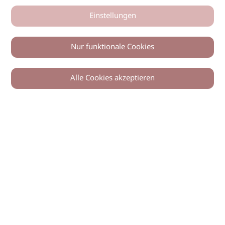
Einstellungen
Nur funktionale Cookies
Alle Cookies akzeptieren
0
Zurück
Teilen
© 2026 imSalon Verlags GmbH