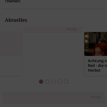
Themen:
Aktuelles
Anzeige
Achtung sc
Red - die 
Herbst
Anzeige