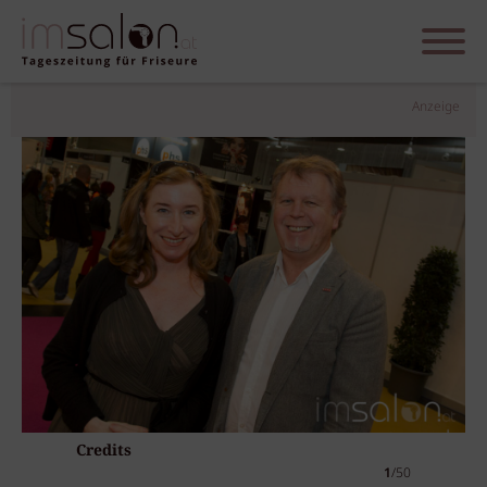
Anzeige
Credits
1
/50