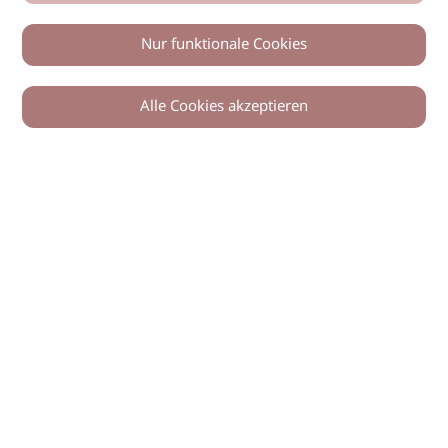
Nur funktionale Cookies
Alle Cookies akzeptieren
0
Zurück
Teilen
© 2026 imSalon Verlags GmbH
Newsletter