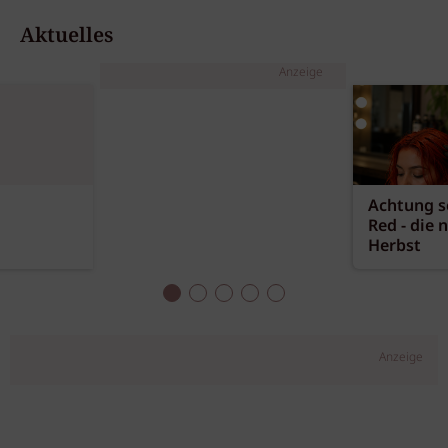
Aktuelles
Anzeige
Achtung sc
Red - die 
Herbst
Anzeige